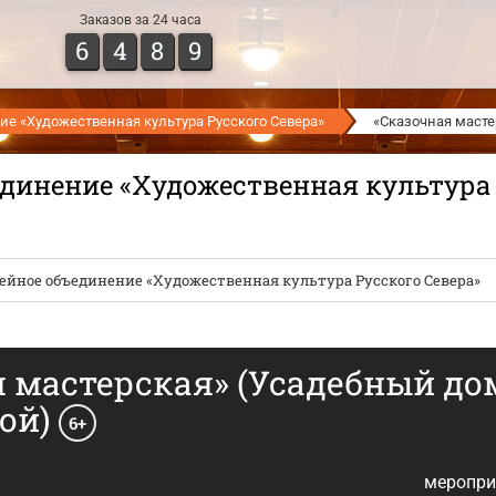
Заказов за 24 часа
6
4
8
9
е «Художественная культура Русского Севера»
«Сказочная масте
динение «Художественная культура 
йное объединение «Художественная культура Русского Севера»
 мастерская» (Усадебный дом
ой)
6+
меропри