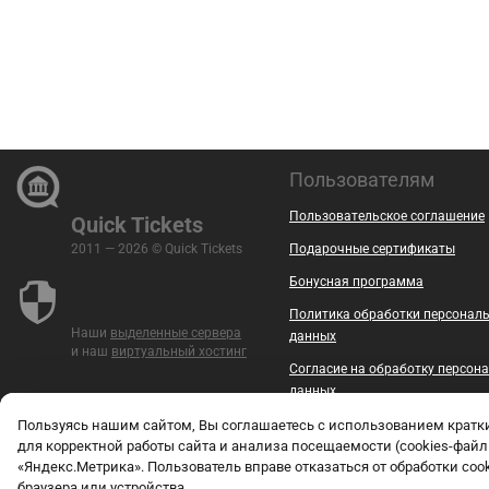
Пользователям
Пользовательское соглашение
Quick Tickets
2011 — 2026 © Quick Tickets
Подарочные сертификаты
Бонусная программа
Политика обработки персонал
Наши
выделенные сервера
данных
и наш
виртуальный хостинг
Согласие на обработку персон
данных
Безопасность
Пользуясь нашим сайтом, Вы соглашаетесь с использованием крат
для корректной работы сайта и анализа посещаемости (cookies-файл
Контакты
«Яндекс.Метрика». Пользователь вправе отказаться от обработки coo
браузера или устройства.