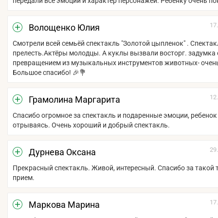
передали все эмоции и характер персонажей. Ребенку очень по
17
Волощенко Юлия
Смотрели всей семьёй спектакль "Золотой цыпленок" . Спектак
прелесть.Актёры молодцы. А куклы вызвали восторг. задумка 
превращением из музыкальных инструментов животных- очень
Большое спасибо! 🎉💐
12
Грамолина Маргарита
Спасибо огромное за спектакль и подаренные эмоции, ребенок
отрываясь. Очень хороший и добрый спектакль.
29
Дурнева Оксана
Прекрасный спектакль. Живой, интересный. Спасибо за такой 
прием.
17
Маркова Марина