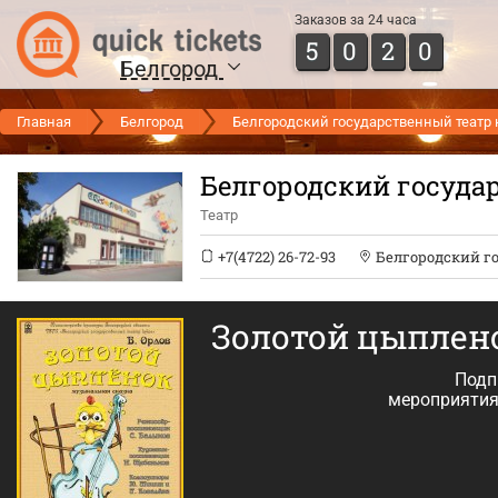
Заказов за 24 часа
5
0
2
0
Белгород
Главная
Белгород
Белгородский государственный театр 
Белгородский госуда
Театр
+7(4722) 26-72-93
Белгородский г
Золотой цыплен
Подп
мероприятия