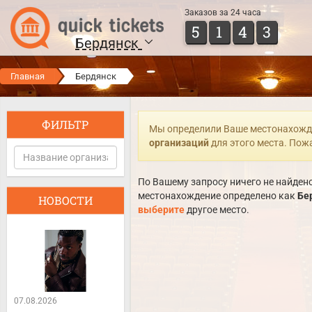
Заказов за 24 часа
5
1
4
3
Бердянск
Главная
Бердянск
ФИЛЬТР
Мы определили Ваше местонахожд
организаций
для этого места. Пож
По Вашему запросу ничего не найдено
местонахождение определено как
Бе
НОВОСТИ
выберите
другое место.
07.08.2026