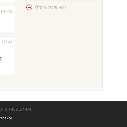
Отрицательные
 в 18:22
 в 21:41
е
рганизациям
сервисе