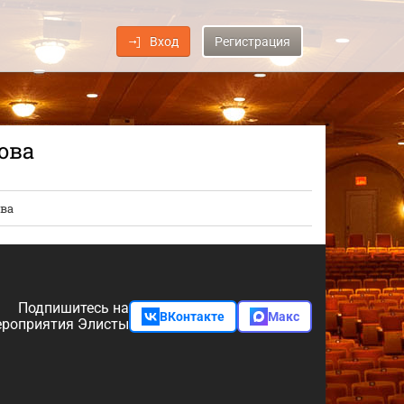
Вход
Регистрация
ова
ва
Подпишитесь на
ВКонтакте
Макс
роприятия Элисты