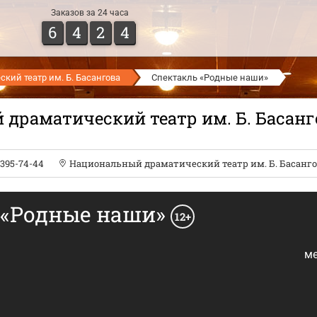
Заказов за 24 часа
6
4
2
4
ий театр им. Б. Басангова
Спектакль «Родные наши»
драматический театр им. Б. Басанг
) 395-74-44
Национальный драматический театр им. Б. Басанго
 «Родные наши»
12+
ме