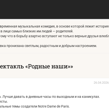
овременная музыкальная комедия, в основе которой лежит история
в лице самых близких им людей — родителей.
ому что в борьбу азартно вступают не только верные друзья влюб
новка пронизана светлым, радостным и добрым настроением.
ектакль «Родные наши»»
26.04.2026
а. Лучше давать в дневные часы по выходным и на каникулах.
есты.
льные темы создатели Notre Dame de Paris.