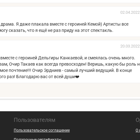
02.04.2022
 драма. Я даже плакала вместе с героиней Кемой) Артисты все
гу сказать, что я ещё не раз приду на этот спектакль.
20.03.2022
вместе с героиней Дельгиры Канкаевой, и смеялась очень много.
ам, Очир Такаев как всегда превосходен! Веришь, какую бы роль н
мое почтение!!! Очир Эрдниев - самый лучший ведущий. В конце
ого раз! Благодарю вас от всей души❤️
Пользователям
О
Пользовательское соглашение
О 
Подарочные сертификаты