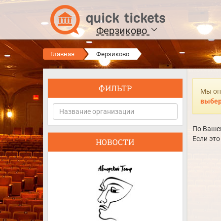
Ферзиково
Главная
Ферзиково
ФИЛЬТР
Мы оп
выбер
По Вашем
Если это
НОВОСТИ