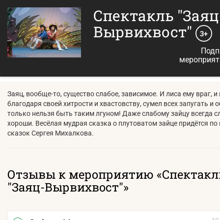
Спектакль "Заяц
Вырвихвост"
3+
Подп
мероприят
Заяц, вообще-то, существо слабое, зависимое. И лиса ему враг, и
благодаря своей хитрости и хвастовству, сумел всех запугать и о
только нельзя быть таким лгуном! Даже слабому зайцу всегда сл
хороши. Весёлая мудрая сказка о плутоватом зайце придётся по 
сказок Сергея Михалкова.
Отзывы к мероприятию «Спектакл
"Заяц-Вырвихвост"»