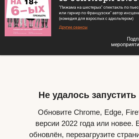
"Пижама на шестерых" спектакль по пье
или гарнир по Французски" автор инсцен
(комедия для взрослых с адюльтером)
Другие сеансы
Подп
мероприяти