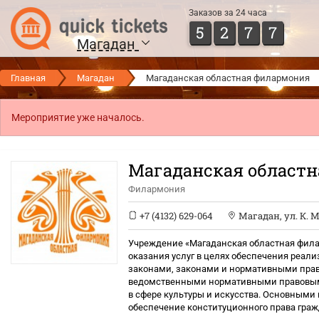
Заказов за 24 часа
5
2
7
7
Магадан
Главная
Магадан
Магаданская областная филармония
Мероприятие уже началось.
Магаданская област
Филармония
+7 (4132) 629-064
Магадан
,
ул. К. М
Учреждение «Магаданская областная фила
оказания услуг в целях обеспечения реа
законами, законами и нормативными пра
ведомственными нормативными правовым
в сфере культуры и искусства. Основными
обеспечение конституционного права гра