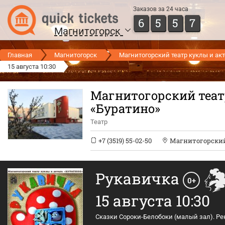
Заказов за 24 часа
6
5
5
7
Магнитогорск
Главная
Магнитогорск
Магнитогорский театр куклы и акт
15 августа 10:30
Магнитогорский теат
«Буратино»
Театр
+7 (3519) 55-02-50
Магнитогорский 
Рукавичка
0+
15 августа 10:30
Сказки Сороки-Белобоки (малый зал). Ре