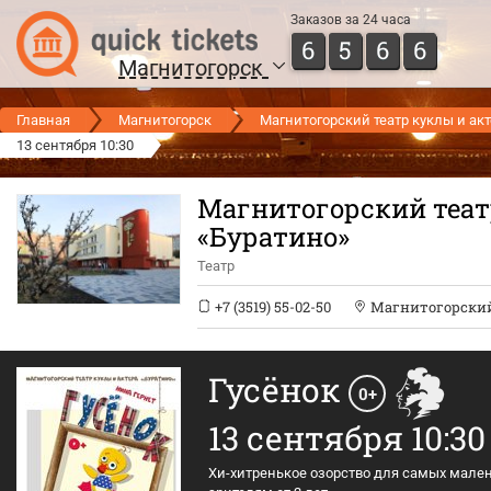
Заказов за 24 часа
6
5
6
6
Магнитогорск
Главная
Магнитогорск
Магнитогорский театр куклы и акт
13 сентября 10:30
Магнитогорский теат
«Буратино»
Театр
+7 (3519) 55-02-50
Магнитогорский 
Гусёнок
0+
13 сентября 10:30
Хи-хитренькое озорство для самых мален