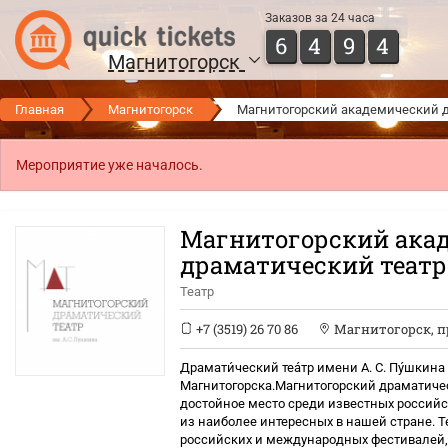
Заказов за 24 часа
6
4
9
4
Магнитогорск
Главная
Магнитогорск
Магнитогорский академический др
Мероприятие уже началось.
Магнитогорский ака
драматический театр 
Театр
+7 (3519) 26 70 86
Магнитогорск
,
п
Драмати́ческий теа́тр имени А. С. Пу́шкина
Магнитогорска.Магнитогорский драматичес
достойное место среди известных российск
из наиболее интересных в нашей стране. 
российских и международных фестивалей, 