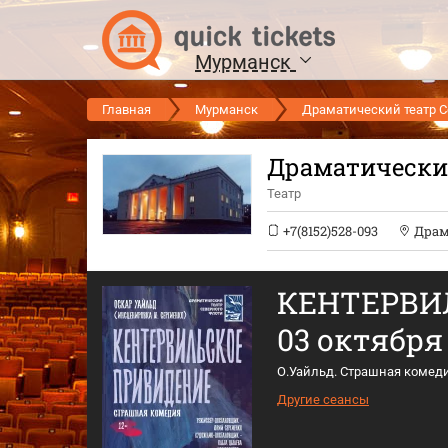
Мурманск
Главная
Мурманск
Драматический театр С
Драматический
Театр
+7(8152)528-093
Драм
КЕНТЕРВИ
03 октября 
О.Уайльд. Страшная комед
Другие сеансы