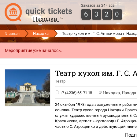
Заказов за 24 часа
6
3
2
0
Находка
Главная
Находка
Театр кукол им. Г. С. Анисимова г. Нахо
Мероприятие уже началось.
Театр кукол им. Г. С.
Театр
+7 (4236) 65-71-18
Находка
,
Находки
24 октября 1978 года заслуженным работ
основан Театр кукол города Находки.Практи
служит художественный руководитель Е. С
Красникова, артисты-кукловоды Г. Атроще
частью С. Атрощенко и действующий ныне
Подп