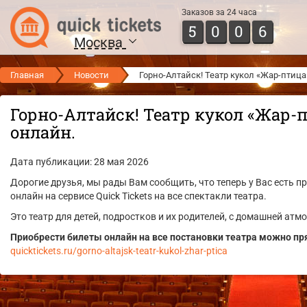
Заказов за 24 часа
5
0
0
6
Москва
Главная
Новости
Горно-Алтайск! Театр кукол «Жар-птиц
Горно-Алтайск! Театр кукол «Жар-
онлайн.
Дата публикации: 28 мая 2026
Дорогие друзья, мы рады Вам сообщить, что теперь у Вас есть 
онлайн на сервисе Quick Tickets на все спектакли театра.
Это театр для детей, подростков и их родителей, с домашней ат
Приобрести билеты онлайн на все постановки театра можно пря
quicktickets.ru/gorno-altajsk-teatr-kukol-zhar-ptica