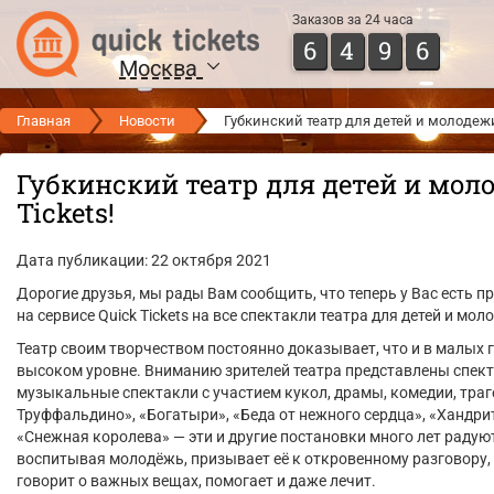
Заказов за 24 часа
6
4
9
6
Москва
Главная
Новости
Губкинский театр для детей и молодежи
Губкинский театр для детей и мол
Tickets!
Дата публикации: 22 октября 2021
Дорогие друзья, мы рады Вам сообщить, что теперь у Вас есть 
на сервисе Quick Tickets на все спектакли театра для детей и мо
Театр своим творчеством постоянно доказывает, что и в малых 
высоком уровне. Вниманию зрителей театра представлены спект
музыкальные спектакли с участием кукол, драмы, комедии, траге
Труффальдино», «Богатыри», «Беда от нежного сердца», «Хандрит
«Снежная королева» — эти и другие постановки много лет радуют
воспитывая молодёжь, призывает её к откровенному разговору,
говорит о важных вещах, помогает и даже лечит.