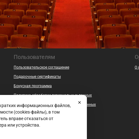
Пользователям
О
Пользовательское соглашение
О 
Подарочные сертификаты
Бонусная программа
Политика обработки персональных данных
Согласие на обработку персональных данных
 кратких информационных файлов,
ости (cookies-файлы), в том
Безопасность
ель вправе отказаться от
Контакты
ера или устройства.
Документы