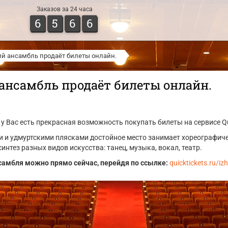
Заказов за 24 часа
6
5
6
6
ий ансамбль продаёт билеты онлайн.
ансамбль продаёт билеты онлайн.
у Вас есть прекрасная возможность покупать билеты на сервисе Qu
ми и удмуртскими плясками достойное место занимает хореографич
интез разных видов искусства: танец, музыка, вокал, театр.
самбля можно прямо сейчас, перейдя по ссылке:
quicktickets.ru/i