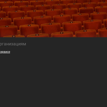
рганизациям
сервисе