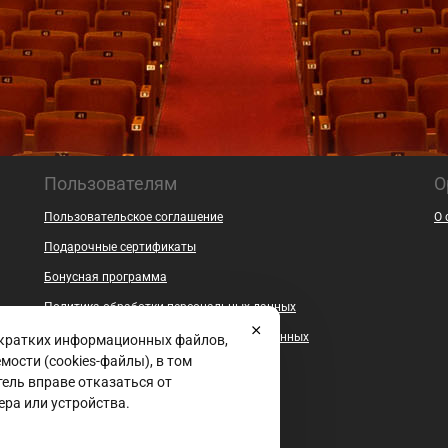
Пользователям
О
Пользовательское соглашение
О 
Подарочные сертификаты
Бонусная программа
Политика обработки персональных данных
Согласие на обработку персональных данных
 кратких информационных файлов,
ости (cookies-файлы), в том
Безопасность
ель вправе отказаться от
Контакты
ера или устройства.
Документы