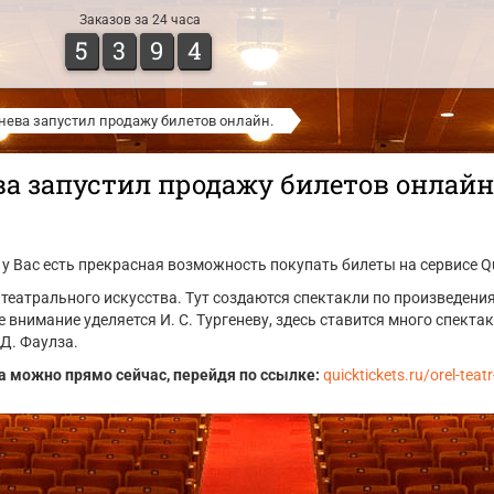
Заказов за 24 часа
5
3
9
4
генева запустил продажу билетов онлайн.
ева запустил продажу билетов онлайн
у Вас есть прекрасная возможность покупать билеты на сервисе Qui
а театрального искусства. Тут создаются спектакли по произведениям
е внимание уделяется И. С. Тургеневу, здесь ставится много спекта
Д. Фаулза.
а можно прямо сейчас, перейдя по ссылке:
quicktickets.ru/orel-teat