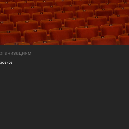
рганизациям
сервисе