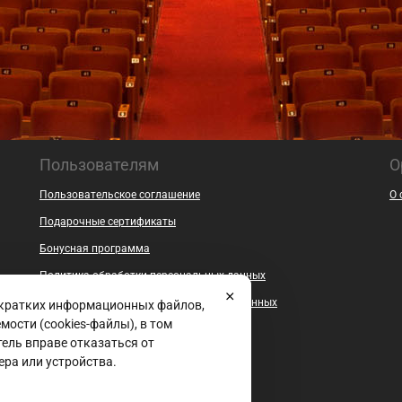
Пользователям
О
Пользовательское соглашение
О 
Подарочные сертификаты
Бонусная программа
Политика обработки персональных данных
Согласие на обработку персональных данных
 кратких информационных файлов,
ости (cookies-файлы), в том
Безопасность
ель вправе отказаться от
Контакты
ера или устройства.
Документы