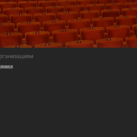
рганизациям
сервисе