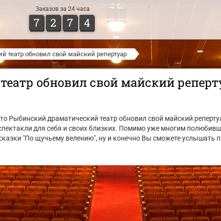
Заказов за 24 часа
7
2
7
4
й театр обновил свой майский репертуар
театр обновил свой майский реперт
то Рыбинский драматический театр обновил свой майский реперту
спектакли для себя и своих близких. Помимо уже многим полюбивш
й сказки "По щучьему велению", ну и конечно Вы сможете услышать 