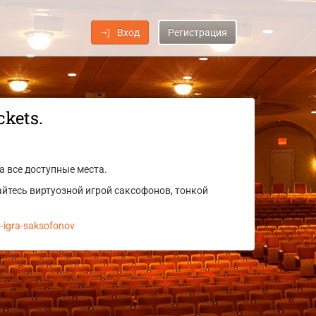
Вход
Регистрация
kets.
а все доступные места.
йтесь виртуозной игрой саксофонов, тонкой
b-igra-saksofonov