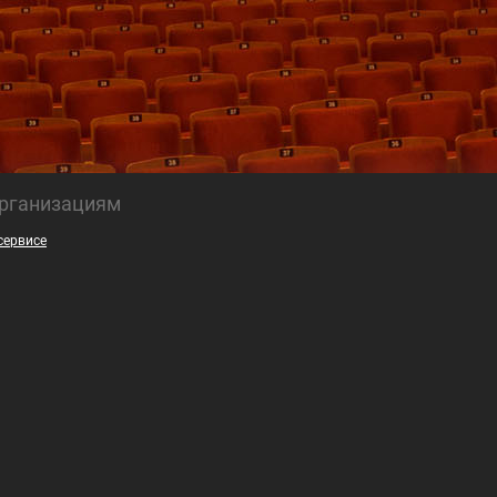
рганизациям
сервисе