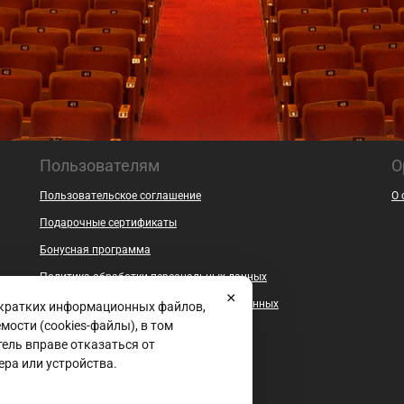
Пользователям
О
Пользовательское соглашение
О 
Подарочные сертификаты
Бонусная программа
Политика обработки персональных данных
Согласие на обработку персональных данных
 кратких информационных файлов,
ости (cookies-файлы), в том
Безопасность
ель вправе отказаться от
Контакты
ера или устройства.
Документы