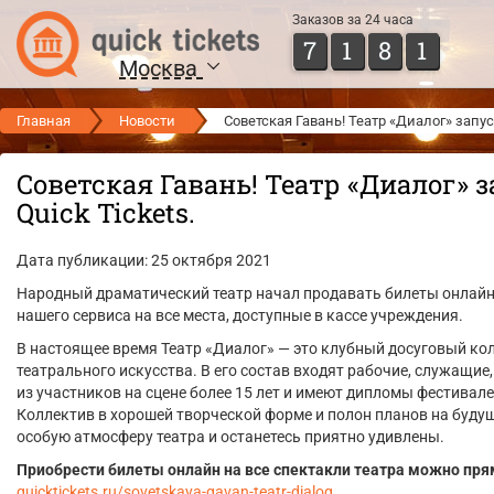
Заказов за 24 часа
7
1
8
1
Москва
Главная
Новости
Советская Гавань! Театр «Диалог» запус
Советская Гавань! Театр «Диалог» 
Quick Tickets.
Дата публикации: 25 октября 2021
Народный драматический театр начал продавать билеты онлайн
нашего сервиса на все места, доступные в кассе учреждения.
В настоящее время Театр «Диалог» — это клубный досуговый к
театрального искусства. В его состав входят рабочие, служащи
из участников на сцене более 15 лет и имеют дипломы фестивал
Коллектив в хорошей творческой форме и полон планов на будущ
особую атмосферу театра и останетесь приятно удивлены.
Приобрести билеты онлайн на все спектакли театра можно прям
quicktickets.ru/sovetskaya-gavan-teatr-dialog