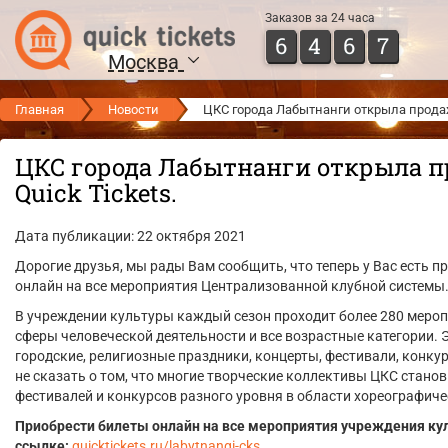
Заказов за 24 часа
6
4
6
7
Москва
Главная
Новости
ЦКС города Лабытнанги открыла продажу
ЦКС города Лабытнанги открыла п
Quick Tickets.
Дата публикации: 22 октября 2021
Дорогие друзья, мы рады Вам сообщить, что теперь у Вас есть 
онлайн на все мероприятия Централизованной клубной системы
В учреждении культуры каждый сезон проходит более 280 мероп
сферы человеческой деятельности и все возрастные категории. 
городские, религиозные праздники, концерты, фестивали, конк
не сказать о том, что многие творческие коллективы ЦКС стан
фестивалей и конкурсов разного уровня в области хореографиче
Приобрести билеты онлайн на все мероприятия учреждения ку
ссылке:
quicktickets.ru/labytnangi-cks