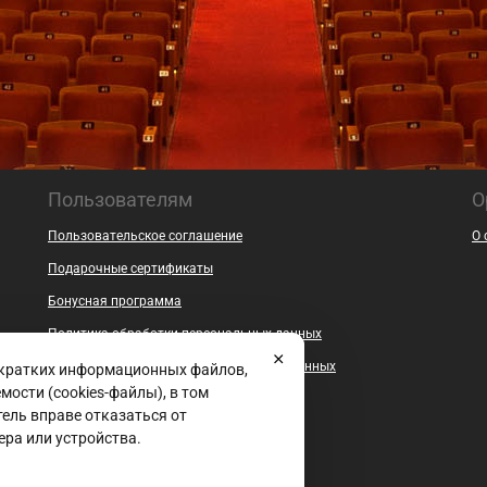
Пользователям
О
Пользовательское соглашение
О 
Подарочные сертификаты
Бонусная программа
Политика обработки персональных данных
Согласие на обработку персональных данных
 кратких информационных файлов,
ости (cookies-файлы), в том
Безопасность
ель вправе отказаться от
Контакты
ера или устройства.
Документы