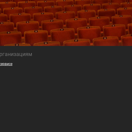
рганизациям
сервисе