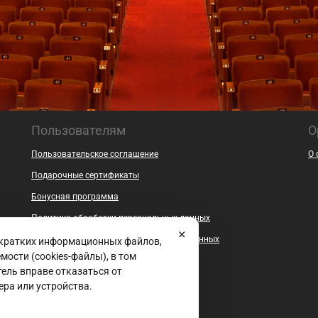
Пользователям
О
Пользовательское соглашение
О 
Подарочные сертификаты
Бонусная программа
Политика обработки персональных данных
Согласие на обработку персональных данных
 кратких информационных файлов,
ости (cookies-файлы), в том
Безопасность
ель вправе отказаться от
Контакты
ера или устройства.
Документы