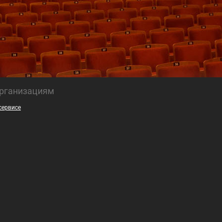
рганизациям
сервисе