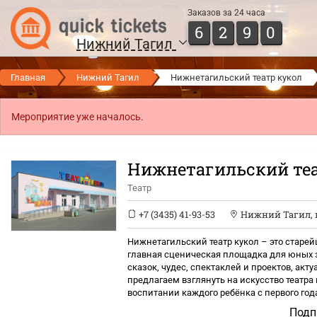
Заказов за 24 часа
6
2
9
0
Нижний Тагил
Главная
Нижний Тагил
Нижнетагильский театр кукол
Мероприятие уже началось.
Нижнетагильский теа
Театр
+7 (3435) 41-93-53
Нижний Тагил
,
Нижнетагильский театр кукол – это старе
главная сценическая площадка для юных з
сказок, чудес, спектаклей и проектов, ак
предлагаем взглянуть на искусство театра
воспитании каждого ребёнка с первого год
Подп