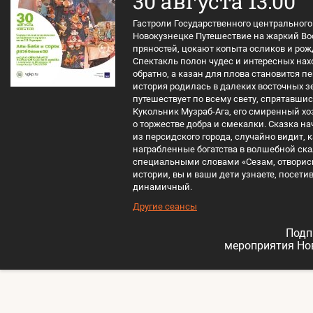
30 августа 13:00
Гастроли Государственного центрального 
Новокузнецке Путешествие на жаркий Вос
пряностей, цокают копыта осликов и ро
Спектакль полон чудес и интересных нахо
обратно, а казан для плова становится 
история родилась в далеких восточных зе
путешествует по всему свету, спрятавшис
Кукольник Музраб-Ага, его смиренный хоз
о торжестве добра и смекалки. Сказка на
из персидского города, случайно видит, 
награбленные богатства в волшебной ска
специальными словами «Сезам, отворись
истории, вы и ваши дети узнаете, посети
динамичный.
Другие сеансы
Подп
мероприятия Но