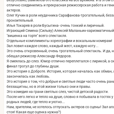
Безусловно, Вампилов-это классика на все времена. И в этом с
отлично соединились и прекрасная режиссерская работа и ген
актеров.
Олег Кучин в роли неудачника Сарафанова-трогательный, без
пронзительный.
Илья Токарев в роли Бусыгина- очень тонкий и лиричный.
Играющий Семена (Сильву) Алексей Маланьин-харизматичный 
"вишенка на торте" всего спектакля.
Отдельные комплименты хореографии и вокальным номерам!
Зал ловил каждое слово, каждый жест, каждую ноту...
Это очень откровенный, очень трогательный спектакль. И да, 
обещал режиссер Александр Федоров.
Я смеялась до слез. Юмор отлично переплетался с лирикой, а 
финал трогул до глубины души.
Это история о Доброте. История, которая началась как обман, 
закончилась как любовь.
Это история о том, что добрые и светлые люди часто очень ра
беззащитны, но в этой жизни только они и правы.
Это комедия на грани светлых слез, чистой детской радости.
После него легко и тепло на душе, словно я побывала в гостях 
родных людей, где тепло и уютно...
Нам, зрителям, не хотелось отпускать актеров со сцены! Зал а
стоя! Какая еще оценка нужна?)