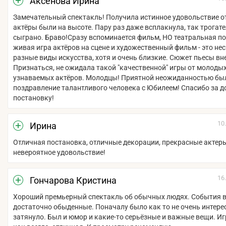
Аксенова Ирина
Замечательный спектакль! Получила истинное удовольствие от
актёры были на высоте. Пару раз даже всплакнула, так трогат
сыграно. Браво!Сразу вспоминается фильм, НО театральная п
живая игра актёров на сцене и художественный фильм - это не
разные виды искусства, хотя и очень близкие. Сюжет пьесы вн
Признаться, не ожидала такой "качественной" игры от молодых
узнаваемых актёров. Молодцы! Приятной неожиданностью бы
поздравление талантливого человека с Юбилеем! Спасибо за 
постановку!
10
Ирина
Отличная постановка, отличные декорации, прекрасные актер
невероятное удовольствие!
16
Гончарова Кристина
Хороший премьерный спектакль об обычных людях. События в
достаточно обыденные. Поначалу было как то не очень интерес
затянуло. Был и юмор и какие-то серьёзные и важные вещи. Иг