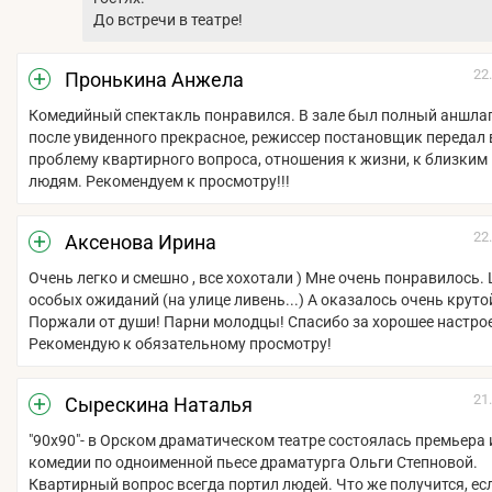
До встречи в театре!
22
Пронькина Анжела
Комедийный спектакль понравился. В зале был полный аншлаг
после увиденного прекрасное, режиссер постановщик передал
проблему квартирного вопроса, отношения к жизни, к близки
людям. Рекомендуем к просмотру!!!
22
Аксенова Ирина
Очень легко и смешно , все хохотали ) Мне очень понравилось.
особых ожиданий (на улице ливень...) А оказалось очень круто
Поржали от души! Парни молодцы! Спасибо за хорошее настро
Рекомендую к обязательному просмотру!
21
Сырескина Наталья
"90х90"- в Орском драматическом театре состоялась премьера
комедии по одноименной пьесе драматурга Ольги Степновой.
Квартирный вопрос всегда портил людей. Что же получится, ес