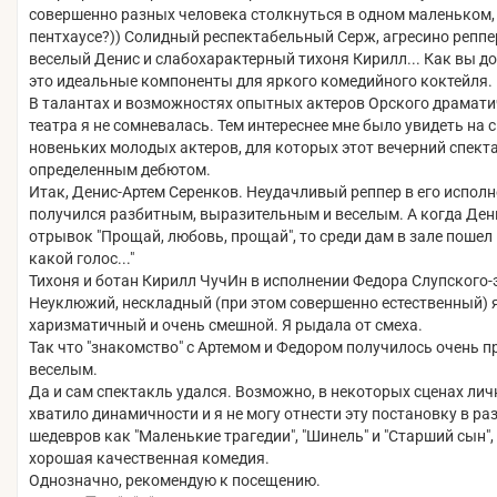
совершенно разных человека столкнуться в одном маленьком,
пентхаусе?)) Солидный респектабельный Серж, агресино репп
веселый Денис и слабохарактерный тихоня Кирилл... Как вы до
это идеальные компоненты для яркого комедийного коктейля.
В талантах и возможностях опытных актеров Орского драмати
театра я не сомневалась. Тем интереснее мне было увидеть на 
новеньких молодых актеров, для которых этот вечерний спект
определенным дебютом.
Итак, Денис-Артем Серенков. Неудачливый реппер в его испол
получился разбитным, выразительным и веселым. А когда Ден
отрывок "Прощай, любовь, прощай", то среди дам в зале пошел 
какой голос..."
Тихоня и ботан Кирилл ЧучИн в исполнении Федора Слупского-э
Неуклюжий, нескладный (при этом совершенно естественный) 
харизматичный и очень смешной. Я рыдала от смеха.
Так что "знакомство" с Артемом и Федором получилось очень 
веселым.
Да и сам спектакль удался. Возможно, в некоторых сценах лич
хватило динамичности и я не могу отнести эту постановку в ра
шедевров как "Маленькие трагедии", "Шинель" и "Старший сын", 
хорошая качественная комедия.
Однозначно, рекомендую к посещению.