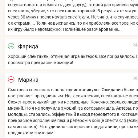
сочувствовать и помогать друг другу,), второй раз привела му
спектакль, убедив, что спектакль хороший. В результате мы уш
через 30 минут после начала спектакля. Не знаю, что случилось
с актерами,... То ли не выспались, то ли приболели все трое, но
их игру было невозможно. Полнейшее разочарование...
24
Фарида
Хороший спектакль, отличная игра актеров. Все понравилось. 
просмотра прекрасные эмоции!
08
Марина
Смотрела спектакль в новогодние каникулы. Ожидания были 
настроение - праздничным. Но, к сожалению, спектакль не впе
Сюжет простенький, шутки не смешные. Конечно, сколько люде
мнений. Но я не получила эмоций, за которыми шла. Актёры, пр
молодцы, старались. Эффектный выход переодетого в костюмч
прекрасное исполнение песни рэпером в конце спектакля (если,
сам исполнял). Что удивило - актёров не представили, програм
предложили зрителям.