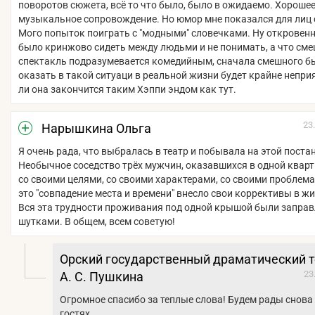
поворотов сюжета, всё то что было, было в ожидаемо. Хороше
музыкальное сопровождение. Но юмор мне показался для лиц 
Мого попыток поиграть с "модными" словечками. Ну откровенн
было кринжово сидеть между людьми и не понимать, а что сме
спектакль подразумевается комедийным, сначала смешного бы
оказать в такой ситуаци в реальной жизни будет крайне непри
ли она закончится таким Хэппи эндом как тут.
23
Нарышкина Ольга
Я очень рада, что выбралась в театр и побывала на этой поста
Необычное соседство трёх мужчин, оказавшихся в одной квар
со своими целями, со своими характерами, со своими проблема
это "совпадение места и времени" внесло свои коррективы в ж
Вся эта трудности проживания под одной крышой были запра
шутками. В общем, всем советую!
Орский государственный драматический т
23
А. С. Пушкина
Огромное спасибо за теплые слова! Будем рады снова 
гостях.