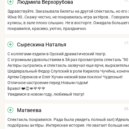
17
Людмила Верхорубова
Здравствуйте. Заказывала билеты на другой спектакль, но его 
90на 90..Скажу честно, не понравилась игра актёров.. Говорили
кулисы, в зале плохо слышно. Не в восторге. Ожидала большего
понравился, красиво, уютно, празднично.
17
Сырескина Наталья
С коллегами ездили в Орский драматический театр.
С огромным удовольствием в 3й раз просмотрела спекталь "90 
Актеры сыгрались и спектакль зазвучал еще ярче, выразитель
Шедевральный Федор Слупский в роли Кирилла ЧучИна, конечн
Артем Серенков и Олег Кучин-низкий вам поклон! Чудесные!
Отличное настроение перед Новым годом!
Браво! ❤️👏💋🌹🌹🌹
Увидимся в новом году, любимый театр!
25
Матвеева
Спектакль понравился. Рада была увидеть полный зал) Идеал
подобраны актёры. Интересная история. Не хватает больше н