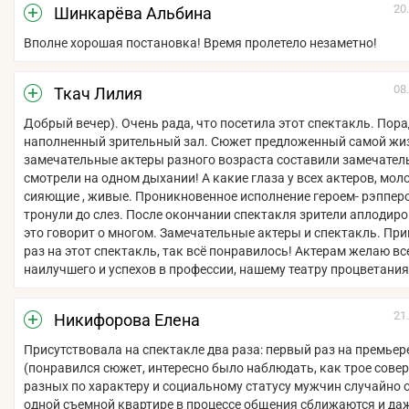
20
Шинкарёва Альбина
Вполне хорошая постановка! Время пролетело незаметно!
08
Ткач Лилия
Добрый вечер). Очень рада, что посетила этот спектакль. Пор
наполненный зрительный зал. Сюжет предложенный самой жи
замечательные актеры разного возраста составили замечатель
смотрели на одном дыхании! А какие глаза у всех актеров, мол
сияющие , живые. Проникновенное исполнение героем- рэппер
тронули до слез. После окончании спектакля зрители аплодиро
это говорит о многом. Замечательные актеры и спектакль. Пр
раз на этот спектакль, так всё понравилось! Актерам желаю вс
наилучшего и успехов в профессии, нашему театру процветания
21
Никифорова Елена
Присутствовала на спектакле два раза: первый раз на премьер
(понравился сюжет, интересно было наблюдать, как трое сове
разных по характеру и социальному статусу мужчин случайно 
одной съемной квартире в процессе общения сближаются и да