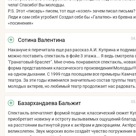
чела! Спасибо! Вы молодцы.
P.S. Этот «писарь» писем, тот еще «козел» зачем писал письма?
Леди и сам себя угробил! Создал себе бы «Галатею» из бревна 
«посинения»
04
Сотина Валентина
Накануне я перечитала еще раз рассказ А.И. Куприна и подумал
можно поставить спектакль в фойе 3 этажа... Я ведь смотрела
"Гранатовый браслет". Мне очень понравился спектакль, нова
форма представления классического произведения!Молодцы!!
на одном дыхании. С 1999 года посещаем все премьеры Камча
театра. За эти годы изменился значительно состав труппы теат
молодых актерев, но любимый театр продолжает нас радовать
03
Базархандаева Бальжит
Спектакль впечатляет формой подачи: классический сюжет Ку
приобретает новизну и остроту вызываемых ощущений благод
на расстоянии вытянутой руки к актёрам и декорациям. Актёрс
великолепен. Звук морских волн создаёт чувство погружения 