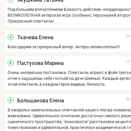
Под большим впечатлением! Близость действия, неординарнос
ВЕЛИКОЛЕПНАЯ актерская игра (особенно, персонажей второго
Прекрасный спектакль!
04
Ткачева Елена
Благодарим за прекрасный вечер. Актеры великолепны!!!
13
Пастухова Марина
Очень интересная постановка. Спектакль играют в фойе третье
отчего ощущаешь себя гостьей на даче Шеиных. Каждый артист
этом спектакле, в каждом герое видишь Личность.
30
Большакова Елена
В ожерелье замечательных спектаклей нашего театра появила
жемчужина. Удивительное сочетание достаточно смелого реш
сценического пространства, "инаковости" расстановки акценто
повествования и удивительной, практически академической то