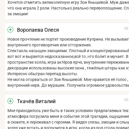
Хочется отметить великолепную игру Зои Янышевой. Муж даже 
что она играла 2 роли. Настолько реально перевоплощение. С
за эмоции!
08
Воропаева Олеся
Новое прочтение не портит произведение Куприна. Не вызывает
внутреннего противоречия или отторжения.
Спектакль насыщен эмоциями. Плотный и концентрированный,
вот вот и вырвется недосказанное,всё то ,что болит и мучает. 
пространстве холла, игра актёров ярче, внутренние переживани
декорации использованы высокие окна , тяжёлые шторы как к
Интересно обыгран перепад высоты.
Не могла оторваться от Зои Янышевой. Мне нравится её голос , 
внутренний нерв. До мурашек. Получила огромное удовольстви
05
Ткачёв Виталий
Мне приходилось уже быть в таких условиях предлагаемых теа
атмосфера погрузила меня в события этой трагедии, ощущение
в сюжете, я переживал с героями. Я видел слезы, эмоции и слы
хотел уже встать и погрузится в игру, когда из-под стола появи