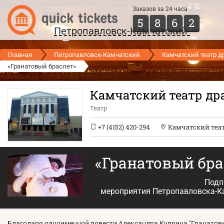
Заказов за 24 часа
5
8
6
2
Петропавловск-Камчатский
Главная
Петропавловск-Камчатский
Камчатский театр 
«Гранатовый браслет»
Камчатский театр др
Театр
+7 (4152) 420-294
Камчатский теа
«Гранатовый бр
Подп
мероприятия Петропавловска-К
Благодаря одноименной повести Александра Куприна "Гранатов