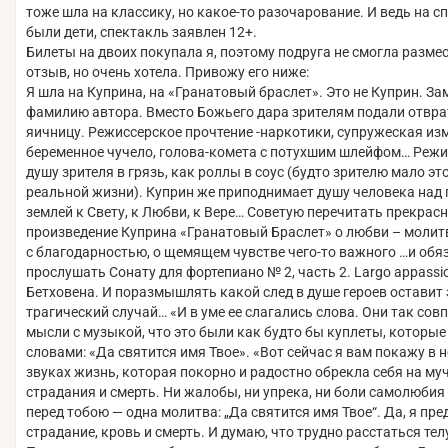
тоже шла на классику, но какое-то разочарование. И ведь на с
были дети, спектакль заявлен 12+.
Билеты на двоих покупала я, поэтому подруга не смогла разме
отзыв, но очень хотела. Привожу его ниже:
Я шла на Куприна, на «Гранатовый браслет». Это не Куприн. За
фамилию автора. Вместо Божьего дара зрителям подали отвр
яичницу. Режиссерское прочтение -наркотики, супружеская из
беременное чучело, голова-комета с потухшим шлейфом… Режи
душу зрителя в грязь, как роллы в соус (будто зрителю мало это
реальной жизни). Куприн же приподнимает душу человека над
землей к Свету, к Любви, к Вере… Советую перечитать прекрас
произведение Куприна «Гранатовый Браслет» о любви – молит
с благодарностью, о щемящем чувстве чего-то важного …и обя
прослушать Сонату для фортепиано № 2, часть 2. Largo appassi
Бетховена. И поразмышлять какой след в душе героев оставит 
трагический случай… «И в уме ее слагались слова. Они так совп
мысли с музыкой, что это были как будто бы куплеты, которы
словами: «Да святится имя Твое». «Вот сейчас я вам покажу в
звуках жизнь, которая покорно и радостно обрекла себя на му
страдания и смерть. Ни жалобы, ни упрека, ни боли самолюбия я
перед тобою — одна молитва: „Да святится имя Твое“. Да, я пр
страдание, кровь и смерть. И думаю, что трудно расстаться телу