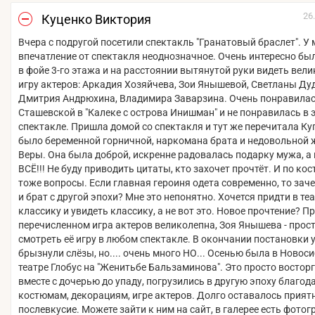
26
Куценко Виктория
Вчера с подругой посетили спектакль "Гранатовый браслет". У 
впечатление от спектакля неоднозначное. Очень интересно бы
в фойе 3-го этажа и на расстоянии вытянутой руки видеть вел
игру актеров: Аркадия Хозяйчева, Зои Янышевой, Светланы Ду
Дмитрия Андрюхина, Владимира Заварзина. Очень понравилас
Сташевской в "Калеке с острова Инишман" и не понравилась в 
спектакле. Пришла домой со спектакля и тут же перечитала Ку
было беременной горничной, наркомана брата и недовольной
Веры. Она была доброй, искренне радовалась подарку мужа, а 
ВСЁ!!! Не буду приводить цитаты, кто захочет прочтёт. И по ко
тоже вопросы. Если главная героиня одета современно, то зач
и брат с другой эпохи? Мне это непонятно. Хочется придти в теа
классику и увидеть классику, а не вот это. Новое прочтение? П
перечисленном игра актеров великолепна, Зоя Янышева - про
смотреть её игру в любом спектакле. В окончании постановки 
брызнули слёзы, но.... очень много НО... Осенью была в Новос
театре Глобус на "Женитьбе Бальзаминова". Это просто востор
вместе с дочерью до упаду, погрузились в другую эпоху благод
костюмам, декорациям, игре актеров. Долго оставалось прият
послевкусие. Можете зайти к ним на сайт, в галерее есть фотог