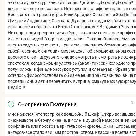
чёткости драматургических линий. Детали... Детали! Детали!!!
жизнь каждого персонажа. Интересная полифония пластов по
Восторг от актёрской игры. Если Аркадий Хозяичев и Зоя Яныш
Дмитрий Андрюхин и Светлана Дударева ожидаемо блистател
воплощении образов, то Елена Сташевская и Владимир Заварз
Не спорю, они прекрасные актёры, но в этом спектакле профе
их рост очевиден! Открытие для меня - Оксана Киянова. Умени
просто сидеть и смотреть, при этом транслируя безмолвно ин
своей героине, о ситуации мизансцены, об эмоциональном сост
дорогого стоит. Друзья, это надо смотреть и смотреть не один 
спектакля, когда эмоции улеглись (аналитически холодного п
получилось, в финале рассудок уступил и слёзы-таки брызнули 
хотелось философствовать об изменении трактовки любви на
последних 400 лет и перечитать Куприна, смакуя каждую фразу
БРАВО!!!
01
Оноприенко Екатерина
Мне кажется, что театр-как волшебный шкаф. Открываешь двер
окажешься-на берегу океана, в поле, в душной каморке, в эпиц
конфликта или просто на зрительском кресле...окна, шторы, зв
актеров-все стало единым пространством. Классика всегда ак