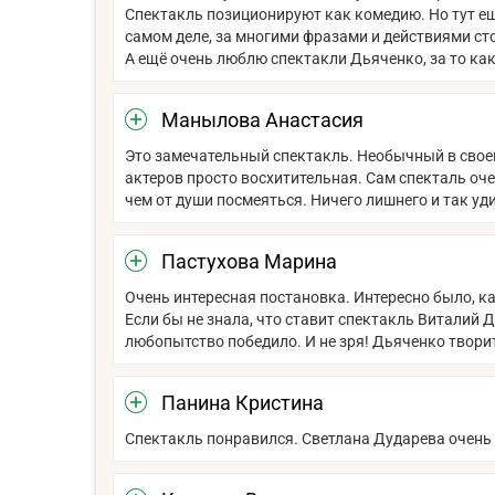
Спектакль позиционируют как комедию. Но тут ещё
самом деле, за многими фразами и действиями сто
А ещё очень люблю спектакли Дьяченко, за то к
Манылова Анастасия
Это замечательный спектакль. Необычный в свое
актеров просто восхитительная. Сам спекталь оч
чем от души посмеяться. Ничего лишнего и так уд
Пастухова Марина
Очень интересная постановка. Интересно было, к
Если бы не знала, что ставит спектакль Виталий Д
любопытство победило. И не зря! Дьяченко творит 
Панина Кристина
Спектакль понравился. Светлана Дударева очень 