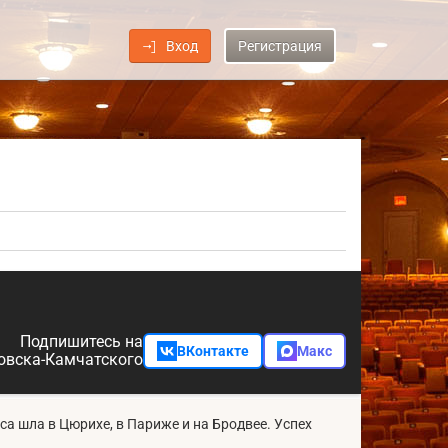
Вход
Регистрация
Подпишитесь на
ВКонтакте
Макс
овска-Камчатского
са шла в Цюрихе, в Париже и на Бродвее. Успех