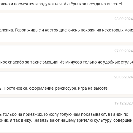
жно и посмеятся и задуматься. Актёры как всегда на высоте!
28.09.2024
олепна. Герои живые и настоящие, очень похожи на некоторых мои
27.09.2024
ное спасибо за такие эмоции! Из минусов только не удобные стуль
23.05.2024
. Постановка, оформление, режиссура, игра на высоте!
19.12.2023
рь только на приезжих.То жопу голую нам показывают, в Ганди по
ожник, я так вижу...навязывают нашему зрителю культуру, совершен