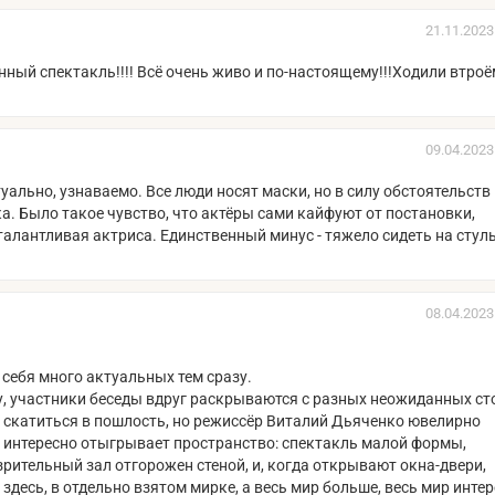
21.11.2023
ный спектакль!!!! Всё очень живо и по-настоящему!!!Ходили втроё
09.04.2023
уально, узнаваемо. Все люди носят маски, но в силу обстоятельств
а. Было такое чувство, что актёры сами кайфуют от постановки,
талантливая актриса. Единственный минус - тяжело сидеть на стул
08.04.2023
себя много актуальных тем сразу.
ку, участники беседы вдруг раскрываются с разных неожиданных ст
ко скатиться в пошлость, но режиссёр Виталий Дьяченко ювелирно
ле интересно отыгрывает пространство: спектакль малой формы,
зрительный зал отгорожен стеной, и, когда открывают окна-двери,
здесь, в отдельно взятом мирке, а весь мир больше, весь мир интер