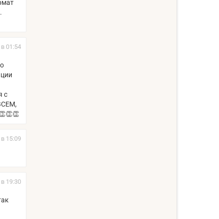
рмат
.
 в 01:54
то
ации
я с
ВСЕМ,
👏👏👏
 в 15:09
 в 19:30
так