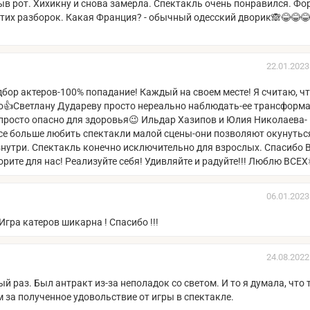
рыв рот. Хихикну и снова замерла. Спектакль очень понравился. Фо
этих разборок. Какая Франция? - обычный одесский дворик🙈😂😂😂
22.01.2023
одбор актеров-100% попадание! Каждый на своем месте! Я считаю, ч
о👍Светлану Дудареву просто нереально наблюдать-ее трансформ
ль просто опасно для здоровья😉 Ильдар Хазипов и Юлия Николаева-
все больше любить спектакли малой сцены-они позволяют окунутьс
знутри. Спектакль конечно исключительно для взрослых. Спасибо 
рите для нас! Реализуйте себя! Удивляйте и радуйте!!! Люблю ВСЕХ
06.01.2023
гра катеров шикарна ! Спасибо !!!
24.08.2022
 раз. Был антракт из-за неполадок со светом. И то я думала, что 
 за полученное удовольствие от игры в спектакле.