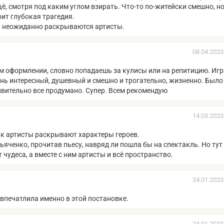
, смотря под каким углом взирать. Что-то по-житейски смешно, но
ит глубокая трагедия.
ак неожиданно раскрываются артисты.
08.04.2023
м оформлении, словно попадаешь за кулисы или на репитицию. Игр
ень интересный, душевный и смешно и трогательно, жизненно. Было
ивительно все продумано. Супер. Всем рекомендую
14.03.2023
ак артисты раскрывают характеры героев.
ьяченко, прочитав пьесу, навряд ли пошла бы на спектакль. Но тут
чудеса, а вместе с ним артисты и всё пространство.
24.01.2023
впечатлила именно в этой постановке.
24.01.2023