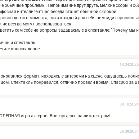
мые обычные проблемы. Непонимание друг друга, мелкие ссоры и об
пафосная интеллигентная беседа станет обычной склокой.
 ровно до того момента, пока каждый для себя не увидит прописны
 не всегда могут воспользоваться.
ветить сам себе на вопросы задаваемые в спектакле: "Почему мы н
бычный спектакль.
учите колоссальное.
13.04.2025
 понравился формат, находясь с актерами на сцене, ощущаешь полн
цом. Спектакль понравился, отлично провели время. Спасибо за В
08.10.2024
ОЛЕПНАЯ игра актеров. Восторгаюсь нашим театром!
29.09.2024