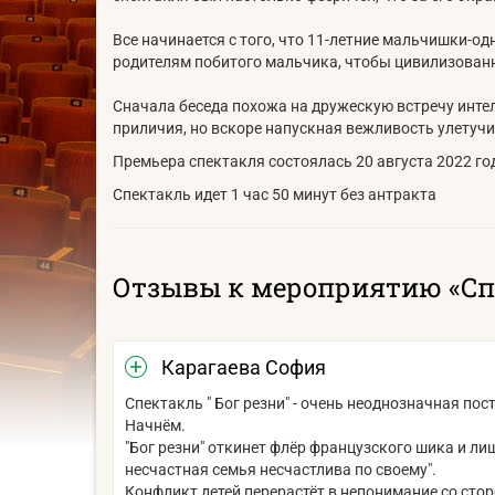
Все начинается с того, что 11-летние мальчишки-од
родителям побитого мальчика, чтобы цивилизованн
Сначала беседа похожа на дружескую встречу интел
приличия, но вскоре напускная вежливость улетучив
Премьера спектакля состоялась 20 августа 2022 го
Спектакль идет 1 час 50 минут без антракта
Отзывы к мероприятию «Спе
Карагаева София
Спектакль " Бог резни" - очень неоднозначная по
Начнём.
"Бог резни" откинет флëр французского шика и ли
несчастная семья несчастлива по своему".
Конфликт детей перерастёт в непонимание со стор