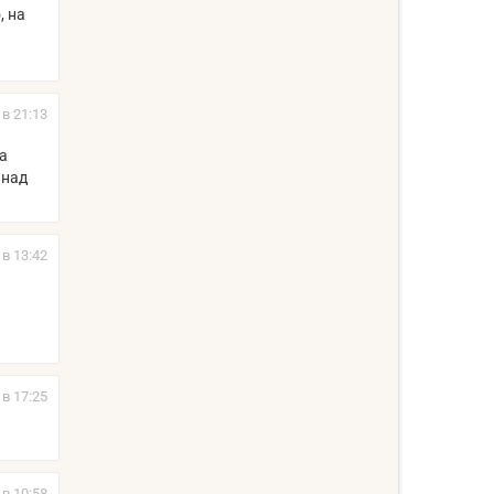
, на
 в 21:13
а
 над
 в 13:42
 в 17:25
 в 10:58