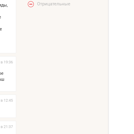
Отрицательные
иды,
е
е
 в 19:36
ое
аш
 в 12:45
 в 21:37