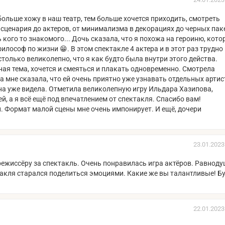
ольше хожу в наш театр, тем больше хочется приходить, смотреть
 сценария до актеров, от минимализма в декорациях до черных паке
 кого то знакомого... Дочь сказала, что я похожа на героиню, кот
илософ по жизни 😁. В этом спектакле 4 актера и в этот раз трудно
столько великолепно, что я как будто была внутри этого действа.
я тема, хочется и смеяться и плакать одновременно. Смотрела
а мне сказала, что ей очень приятно уже узнавать отдельных артис
она уже видела. Отметила великолепную игру Ильдара Хазипова,
й, а я всё ещё под впечатлением от спектакля. Спасибо вам!
 Формат малой сцены мне очень импонирует. И ещё, дочери
23.01.2023
ежиссёру за спектакль. Очень понравилась игра актёров. Равнод
ктакля старался поделиться эмоциями. Какие же вы талантливые! Б
22.01.2023