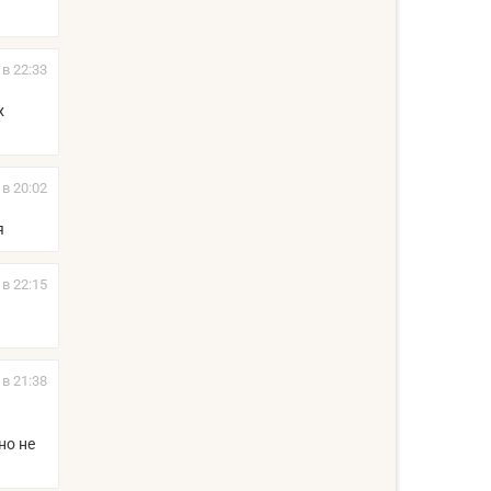
 в 22:33
х
 в 20:02
я
 в 22:15
 в 21:38
но не