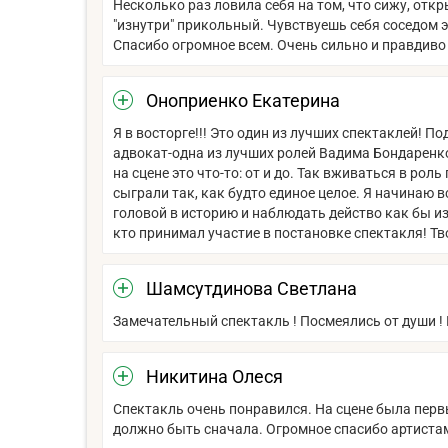
Несколько раз ловила себя на том, что сижу, отк
"изнутри" прикольный. Чувствуешь себя соседом 
Спасибо огромное всем. Очень сильно и правдиво
Оноприенко Екатерина
Я в восторге!!! Это один из лучших спектаклей! П
адвокат-одна из лучших ролей Вадима Бондаренк
на сцене это что-то: от и до. Так вживаться в ро
сыграли так, как будто единое целое. Я начинаю 
головой в историю и наблюдать действо как бы и
кто принимал участие в постановке спектакля! Тво
Шамсутдинова Светлана
Замечательный спектакль ! Посмеялись от души ! И
Никитина Олеся
Спектакль очень понравился. На сцене была первый
должно быть сначала. Огромное спасибо артистам