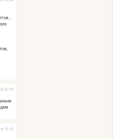
тов...
орую
тов,
 в 22:18
ушным
удем
 в 19:15