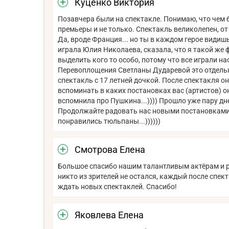
Куценко Виктория
Позавчера были на спектакле. Понимаю, что чем б
премьеры и не только. Спектакль великолепен, от
Да, вроде Франция... но ты в каждом герое видишь
играла Юлия Николаева, сказала, что я такой же ф
выделить кого то особо, потому что все играли на
Перевоплощения Светланы Дударевой это отдельна
спектакль с 17 летней дочкой. После спектакля он
вспоминать в каких постановках вас (артистов) 
вспомнила про Пушкина...)))) Прошло уже пару дне
Продолжайте радовать нас новыми постановками.
понравились тюльпаны...))))))
Смотрова Елена
Большое спасибо нашим талантливым актёрам и р
никто из зрителей не остался, каждый после спе
ждать новых спектаклей. Спасибо!
Яковлева Елена