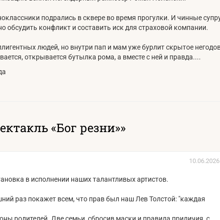
ноклассники подрались в сквере во время прогулки. И чинные супру
о обсудить конфликт и составить иск для страховой компании.
лигентных людей, но внутри пап и мам уже бурлит скрытое негодо
ается, открывается бутылка рома, а вместе с ней и правда....
да
ктакль «Бог резни»»
10.06.2026
становка в исполнении наших талантливых артистов.
шний раз покажет всем, что прав был наш Лев Толстой: "каждая
оны родителей. Две семьи, сбросив маски и правила приличия, с