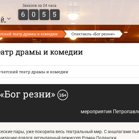
Заказов за 24 часа
6
0
5
5
ий
тский театр драмы и комедии
Спектакль «Бог резни»
еатр драмы и комедии
чатский театр драмы и комедии
«Бог резни»
16+
мероприятия Петропавл
жеские пары, уже покорила весь театральный мир. С аншлагами пье
ранизацию взялся легендарный режиссер Роман Полански.