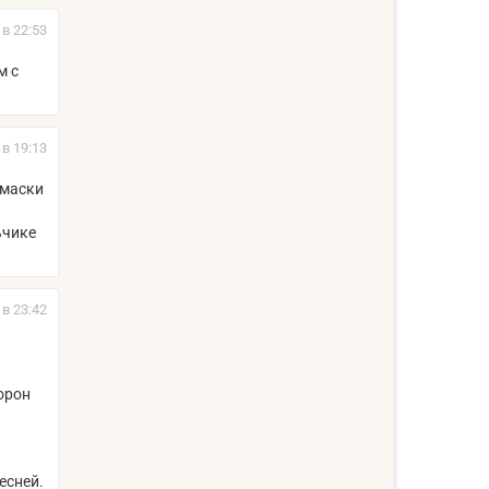
 в 22:53
м с
 в 19:13
 маски
ьчике
 в 23:42
орон
есней.