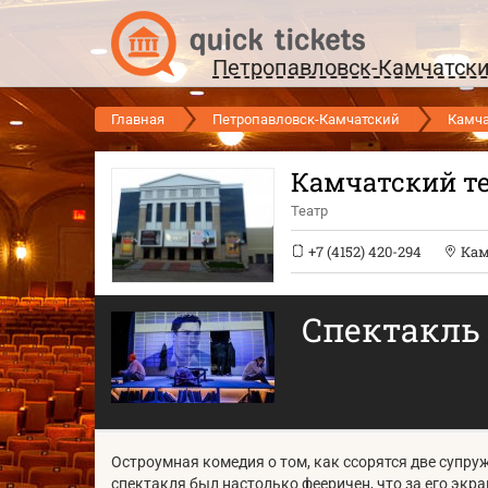
Петропавловск-Камчатск
Главная
Петропавловск-Камчатский
Камча
Камчатский т
Театр
+7 (4152) 420-294
Кам
Спектакль 
Остроумная комедия о том, как ссорятся две супру
спектакля был настолько фееричен, что за его эк