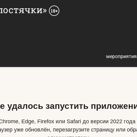
олостячки»
18+
мероприятия