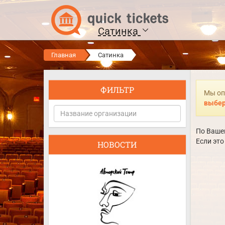
Сатинка
Главная
Сатинка
ФИЛЬТР
Мы оп
выбер
По Вашем
Если это
НОВОСТИ