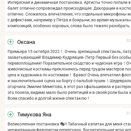
Интересная и динамичная постановка. Артисты точно попали в
балет отлично сопровождал происходящее. Декорации и кост
отлично. Сложилось впечатление, что отдельные микрофоны и
с дефектами, например у Петра и боярыни, во время музыкаль
композиций, особенно хоровых, слова было тяжело разобрать.
22
Оксана
Премьера 15 октября 2022！ Очень зрелищный спектакль, пат
захватывающий! Владимир Кудрявцев- Петр Первый без особы
перевоплощения! Поразительное сходство и чудесная игра！О
живописные костюмы-преклоняюсь перед трудом мастеров по
цеха и художника по костюмам！ Браво! Очень впечатлил флот
и заключительная сцена на борту с пальбой пушек！Шедеврал
огорчила Эмилия Меметова, в этот раз сфальшивила и растеря
это поняла, видимо мало было репетиций и в своей роли была н
Всем спасибо и долгой жизни спектаклю！
21
Тимукова Яна
Великолепная постановка 🎭!! Табачный капитан для меня ста
неожиданным фаворитом репертуара. Восхитительная игра арт