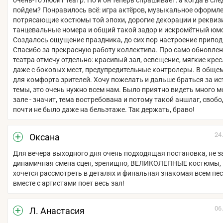
очень-то любит театр. Но и он теперь спрашивает: а когда в сл
пойдем? Понравилось всё: игра актёров, музыкальное оформле
потрясающие костюмы той эпохи, дорогие декорации и реквиз
танцевальные номера и общий такой задор и искромётный юм
Создалось ощущение праздника, до сих пор настроение припод
Спасибо за прекрасную работу коллектива. Про само обновлен
театра отмечу отдельно: красивый зал, освещение, мягкие крес
даже с боковых мест, предупредительные контролеры. В общем
для комфорта зрителей. Хочу пожелать и дальше браться за и
темы, это очень нужно всем нам. Было приятно видеть много 
зале - значит, тема востребована и потому такой аншлаг, своб
почти не было даже на бельэтаже. Так держать, браво!
24
Оксана
Для вечера выходного дня очень подходящая постановка, не з
динамичная смена сцен, зрелищно, ВЕЛИКОЛЕПНЫЕ костюмы,
хочется рассмотреть в деталях и финальная знакомая всем пе
вместе с артистами поет весь зал!
06
Л. Анастасия