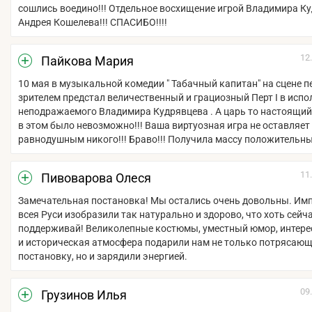
сошлись воедино!!! Отдельное восхищение игрой Владимира К
Андрея Кошелева!!! СПАСИБО!!!!
12
Пайкова Мария
10 мая в музыкальной комедии " Табачный капитан" на сцене п
зрителем предстал величественный и грациозный Перт I в исп
неподражаемого Владимира Кудрявцева . А царь то настоящий
в этом было невозможно!!! Ваша виртуозная игра не оставляет
равнодушным никого!!! Браво!!! Получила массу положительн
11
Пивоварова Олеся
Замечательная постановка! Мы остались очень довольны. Им
всея Руси изобразили так натурально и здорово, что хоть сейча
поддерживай! Великолепные костюмы, уместный юмор, интер
и историческая атмосфера подарили нам не только потрясаю
постановку, но и зарядили энергией.
09
Грузинов Илья