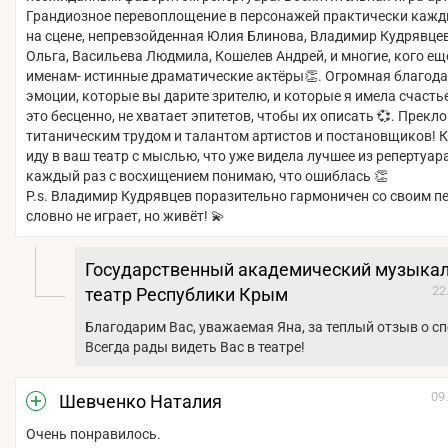
Грандиозное перевоплощение в персонажей практически каж
на сцене, непревзойденная Юлия Блинова, Владимир Кудрявцев
Ольга, Васильева Людмила, Кошелев Андрей, и многие, кого ещ
именам- истинные драматические актёры👏. Огромная благода
эмоции, которые вы дарите зрителю, и которые я имела счасть
это бесценно, не хватает эпитетов, чтобы их описать 💞. Прекл
титаническим трудом и талантом артистов и постановщиков! 
иду в ваш театр с мыслью, что уже видела лучшее из репертуара
каждый раз с восхищением понимаю, что ошиблась 👏
P.s. Владимир Кудрявцев поразительно гармоничен со своим п
словно не играет, но живёт! 💫
Государственный академический музыка
22
театр Республики Крым
Благодарим Вас, уважаемая Яна, за теплый отзыв о сп
Всегда рады видеть Вас в театре!
09
Шевченко Наталия
Очень понравилось.