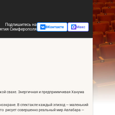
Подпишитесь на
ВКонтакте
Макс
ятия Симферополя
ской свахе. Энергичная и предприимчивая Ханума
киноэкране. В спектакле каждый эпизод — маленький
 что рисует совершенно реальный мир Авлабара —