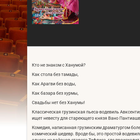
Кто не знаком с Ханумой?
Как стола без тамады,
Как Арагви без воды,
Как базара без хурмы,
Свадьбы нет без Ханумы!
Классическая грузинская пьеса-водевиль Авксенти
ищет невесту для стареющего князя Вано Пантиашви
Комедия, написанная грузинским драматургом более
комический шедевр. Вроде бы, это простой водевил
одного из районов старого Тифлиса, где происходит