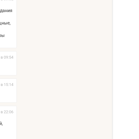
идания
щные,
еры
 в 09:54
 в 15:14
 в 22:06
й,