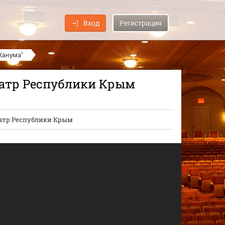
Вход
Регистрация
Ханума"
атр Республики Крым
атр Республики Крым