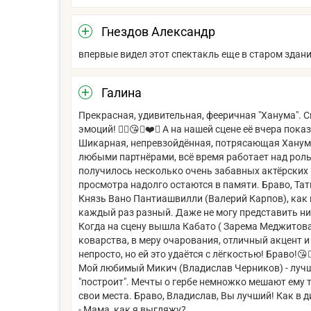
Гнездов Александр
впервые видел этот спектакль еще в старом здани
Галина
Прекрасная, удивительная, фееричная "Ханума". С
эмоций! ❤️‍🔥😘🔥❤️🥰 А на нашей сцене её вчера пока
Шикарная, непревзойдённая, потрясающая Ханума
любыми партнёрами, всё время работает над роль
получилось несколько очень забавных актёрских 
просмотра надолго остаются в памяти. Браво, Та
Князь Вано Пантиашвилли (Валерий Карпов), как в
каждый раз разный. Даже не могу представить ни
Когда на сцену вышла Кабато ( Зарема Меджитова
коварства, в меру очарования, отличный акцент и
непросто, но ей это удаётся с лёгкостью! Браво!😘❤️‍
Мой любимый Микич (Владислав Черников) - лучший
"построит". Мечты о гербе немножко мешают ему т
свои места. Браво, Владислав, Вы лучший! Как в 
- Мама, как я выгляжу?