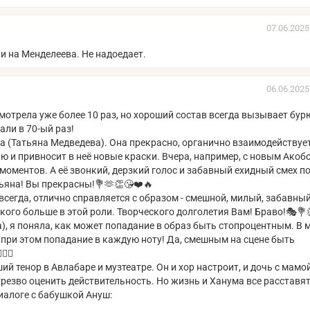
07.06.2025
и на Менделеева. Не надоедает.
06.06.2025
мотрела уже более 10 раз, но хороший состав всегда вызывает бур
зали в 70-ый раз!
 (Татьяна Медведева). Она прекрасно, органично взаимодействует
ю и привносит в неё новые краски. Вчера, например, с новым Акоб
моментов. А её звонкий, дерзкий голос и забавный ехидный смех п
тьяна! Вы прекрасны!💐🫶👏😘❤️🔥
сегда, отлично справляется с образом - смешной, милый, забавный
кого больше в этой роли. Творческого долголетия Вам! Браво!🎭💐
), я поняла, как может попадание в образ быть стопроцентным. В 
 при этом попадание в каждую ноту! Да, смешным на сцене быть
🔥🔥
 тенор в Авлабаре и музтеатре. Он и хор настроит, и дочь с мамо
резво оценить действительность. Но жизнь и Ханума все расставят
диалоге с бабушкой Ануш: