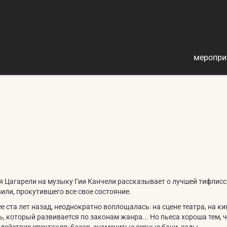
меропри
я Цагарели на музыку Гии Канчели рассказывает о лучшей тифлис
ли, прокутившего все свое состояние.
 ста лет назад, неоднократно воплощалась: на сцене театра, на 
ь, который развивается по законам жанра... Но пьеса хороша тем,
 действие спектакля: базар, знаменитые серные бани, сады...