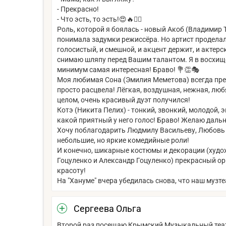
- Прекрасно!
- Что эсть, то эсть!😍🔥❤️‍🔥
Роль, которой я боялась - новый Акоб (Владимир Тр
понимала задумки режиссёра. Но артист проделал 
голосистый, и смешной, и акцент держит, и актер
снимаю шляпу перед Вашим талантом. Я в восхище
минимум самая интересная! Браво! 💐👏🎭
Моя любимая Сона (Эмилия Меметова) всегда прекр
просто расцвела! Лёгкая, воздушная, нежная, любя
целом, очень красивый дуэт получился!
Котэ (Никита Пелих) - тонкий, звонкий, молодой,
какой приятный у него голос! Браво! Желаю дальней
Хочу поблагодарить Людмилу Васильеву, Любовь 
небольшие, но яркие комедийные роли!
И конечно, шикарные костюмы и декорации (худо
Гоцуленко и Александр Гоцуленко) прекрасный ор
красоту!
На "Хануме" вчера убедилась снова, что наш музтеат
Сергеева Ольга
Второй раз посещаю Крымский Музыкальный театр