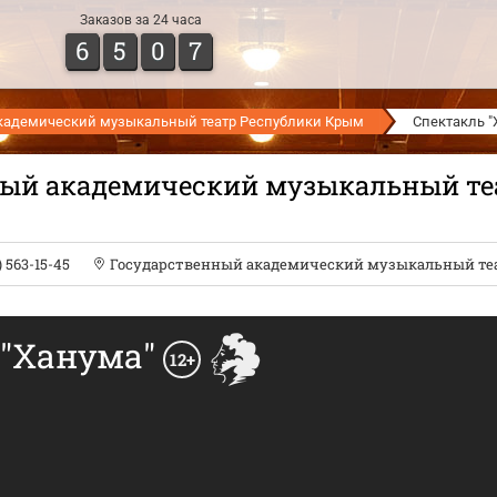
Заказов за 24 часа
6
5
0
7
кадемический музыкальный театр Республики Крым
Спектакль "
ный академический музыкальный те
) 563-15-45
Государственный академический музыкальный те
 "Ханума"
12+