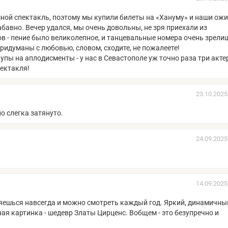
шной спектакль, поэтому мы купили билеты на «Хануму» и наши ож
абавно. Вечер удался, мы очень довольны, не зря приехали из
ов - пение было великолепное, и танцевальные номера очень зрели
ридуманы с любовью, словом, сходите, не пожалеете!
пы на аплодисменты - у нас в Севастополе уж точно раза три акт
пектакля!
23.10.2025
о слегка затянуто.
24.09.2025
14.09.2025
ляешься навсегда и можно смотреть каждый год. Яркий, динамичны
ная картинка - шедевр Златы Цирценс. Вобщем - это безупречно и