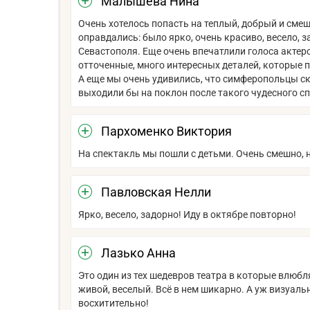
Малышева Нина
Очень хотелось попасть на теплый, добрый и сме
оправдались: было ярко, очень красиво, весело, з
Севастополя. Еще очень впечатлили голоса актер
отточенные, много интересных деталей, которые п
А еще мы очень удивились, что симферопольцы ску
выходили бы на поклон после такого чудесного с
Пархоменко Виктория
На спектакль мы пошли с детьми. Очень смешно, н
Павловская Нелли
Ярко, весело, задорно! Иду в октябре повторно!
Лазько Анна
Это один из тех шедевров театра в которые влюб
живой, веселый. Всё в нем шикарно. А уж визуаль
восхитительно!