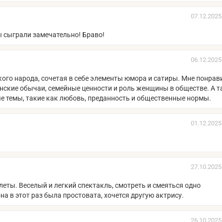
07.12.2025
 сыграли замечательно! Браво!
06.12.2025
кого народа, сочетая в себе элементы юмора и сатиры. Мне понрав
зинские обычаи, семейные ценности и роль женщины в обществе. А 
е темы, такие как любовь, преданность и общественные нормы.
01.12.2025
27.10.2025
илеты. Веселый и легкий спектакль, смотреть и смеяться одно
а в этот раз была простовата, хочется другую актрису.
26.10.2025