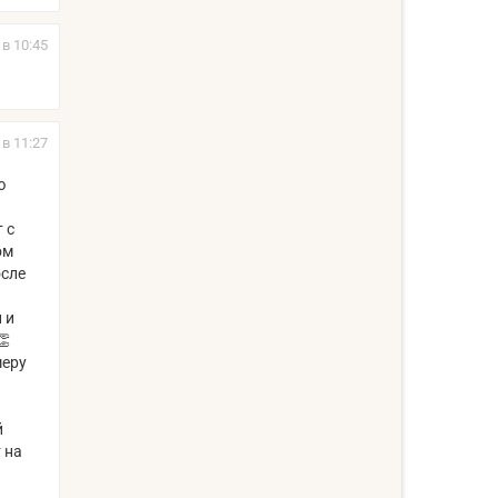
 в 10:45
 в 11:27
ю
 с
ом
осле
 и
👏
меру
й
 на