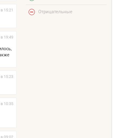
 в 15:21
Отрицательные
 в 19:49
илось,
также
 в 15:23
 в 10:35
 в 09:02