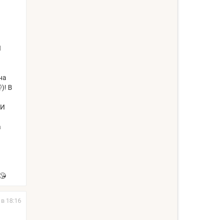
Я
на
)! В
 И
а
😘
 в 18:16