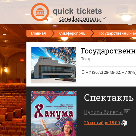
Симферополь
Главная
Симферополь
Государственный а
Государствен
Театр
+ 7 (3652) 25-45-52
,
+ 7 (978
Спектакль
Купить билеты
26 сентября 18:00