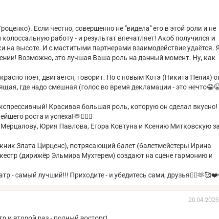
оценко). Если честно, совершенно не "видела" его в этой роли и не
колоссальную работу - и результат впечатляет! Акоб получился и
ски на высоте. И с маститыми партнерами взаимодействие удаётся. 
нии! Возможно, это лучшая Ваша роль на данный момент. Ну, как
асно поет, двигается, говорит. Но с новым Котэ (Никита Пелих) о
щая, где надо смешная (голос во время декламации - это нечто😁🤫
 экспрессивный! Красивая большая роль, которую он сделал вкусно!
шего роста и успеха!🫶❤️‍🔥🔥
Мерцалову, Юрия Павлова, Егора Ковтуна и Ксению Митковскую з
жник Злата Цирценс), потрясающий балет (балетмейстеры Ирина
кестр (дирижёр Эльмира Мухтерем) создают на сцене гармонию и
р - самый лучший!!! Приходите - и убедитесь сами, друзья❤️‍🔥🫶🥰❤️
20.04.2025
,и второй раз - полный восторг!