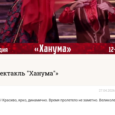
ектакль "Ханума"»
27.04.2026
 Красиво, ярко, динамично. Время пролетело не заметно. Великол