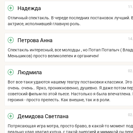
11
Надежда
Отличный спектакль. В череде последних постановок лучший. 
актрисе, исполнившей главную роль.
14
Петрова Анна
Спектакль интересный, все молодцы , но Потап Потапыч ( Вла
Меньшиков) просто великолепен и органичен!
02
Людмила
Вот все-таки удаются нашему театру постановки классики. Это
очень. очень.. Ярко, проникновенно, душевно. Я даже потом п
советский фильм по этой пьесе. Настолько я была впечатлена.
героиня - просто прелесть. Как внешне, так и в роли.
02
Демидова Светлана
Потрясающая игра мэтра, просто браво, в какой-то момент под
реально удар хватил купца, с такой энергией и мимикой он пе