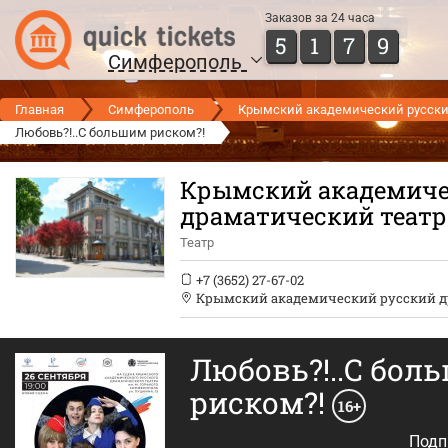
Заказов за 24 часа
5
1
7
9
Симферополь
Главная
Симферополь
Крымский академический русский
Любовь?!..С большим риском?!
Крымский академиче
драматический театр 
Театр
+7 (3652) 27-67-02
Крымский академический русский др
Любовь?!..С бол
риском?!
16+
Подп