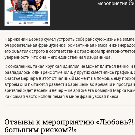
мероприятия С
Парижанин Бернар сумел устроить себе райскую жизнь на земле
очаровательная француженка, романтичная немка и жизнерадос
его объятиях строго в соответствии с графиком прилётов-отлёто
уверенности, что она – его единственная избранница.
К сожалению, такая хрупкая идиллия не может длиться вечно, и в
разладилось: один рейс отменили, у других сместились графики,
счастье Бернара в этот отчаянный момент на помощь ему приход
втроём они пытаются развести барышень во времени и пространст
зрителей ждёт весёлый вечер – не зря же эта комедия Марка Ка
как самая часто исполняемая в мире французская пьеса.
Отзывы к мероприятию «Любовь?!.
большим риском?!»