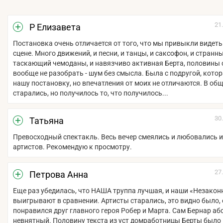
21
Р Елизавета
Постановка очень отличается от того, что мы привыкли видеть
сцене. Много движений, и песни, и танцы, и саксофон, и странн
таскающий чемоданы, и навязчиво активная Берта, половины 
вообще не разобрать - шум без смысла. Была с подругой, котор
нашу постановку, но впечатления от моих не отличаются. В общ
старались, но получилось то, что получилось...
30
Татьяна
Превосходный спектакль. Весь вечер смеялись и любовались 
артистов. Рекомендую к просмотру.
27
Петрова Анна
Еще раз убедилась, что НАША труппа лучшая, и наши «Незакон
выигрывают в сравнении. Артисты старались, это видно было,
понравился друг главного героя Робер и Марта. Сам Бернар а
невнятный. Половину текста из уст домработницы Берты было 