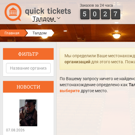
Заказов за 24 часа
5
0
2
7
Талдом
Главная
Талдом
ФИЛЬТР
Мы определили Ваше местонахожд
организаций
для этого места. Пож
По Вашему запросу ничего не найдено
местонахождение определено как
Та
НОВОСТИ
выберите
другое место.
07.08.2026