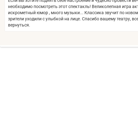
Если вы хотите поднять себе настроение и чудесно провести ве
необходимо посмотреть этот спектакль! Великолепная игра ак
искрометный юмор , много музыки... Классика звучит по новом
зрители уходили с улыбкой на лице. Спасибо вашему театру, вс
вернуться.