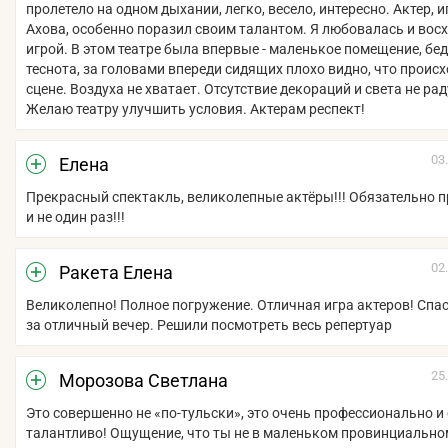
пролетело на одном дыхании, легко, весело, интересно. Актер, 
Ахова, особенно поразил своим талантом. Я любовалась и вос
игрой. В этом театре была впервые - маленькое помещение, бе
теснота, за головами впереди сидящих плохо видно, что происх
сцене. Воздуха не хватает. Отсутствие декораций и света не рад
Желаю театру улучшить условия. Актерам респект!
03
Елена
Прекрасный спектакль, великолепные актёры!!! Обязательно п
и не один раз!!!
02
Ракета Елена
Великолепно! Полное погружение. Отличная игра актеров! Спа
за отличный вечер. Решили посмотреть весь репертуар
25
Морозова Светлана
Это совершенно не «по-тульски», это очень профессионально и
талантливо! Ощущение, что ты не в маленьком провинциальн