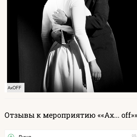
АхOFF
Отзывы к мероприятию ««Aх... off»
05