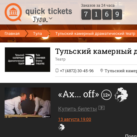
Заказов за 24 часа
7
1
6
9
Тула
Главная
Тула
Тульский камерный драматический театр
Тульский камерный 
Театр
+7 (4872) 30-45-96
Тульский каме
«Aх... off»
12+
Купить билеты
13 августа 19:00
Подп