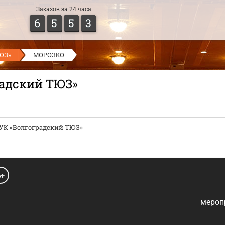
Заказов за 24 часа
6
5
5
3
ТЮЗ»
МОРОЗКО
радский ТЮЗ»
УК «Волгоградский ТЮЗ»
6+
мероп