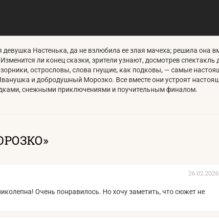
девушка Настенька, да не взлюбила ее злая мачеха; решила она в
. Изменится ли конец сказки, зрители узнают, досмотрев спектакль
орники, острословы, слова гнущие, как подковы, — самые настоящ
анушка и добродушный Морозко. Все вместе они устроят настоящий
адками, снежными приключениями и поучительным финалом.
ОРОЗКО»
26.02.2026
иколепна! Очень понравилось. Но хочу заметить, что сюжет не