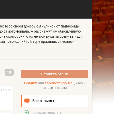
месте со своей дочерью Акулиной от падчерицы
 до самого финала. А расскажут им обновленную
ие скоморохи. С их легкой руки на сцену выйдут
 новогодний folk style праздник с песнями,
18
Оставить отзыв
Войдите
или
зарегистрируйтесь
, чтобы
оставить отзыв
 в 13:31
Все отзывы
Положительные