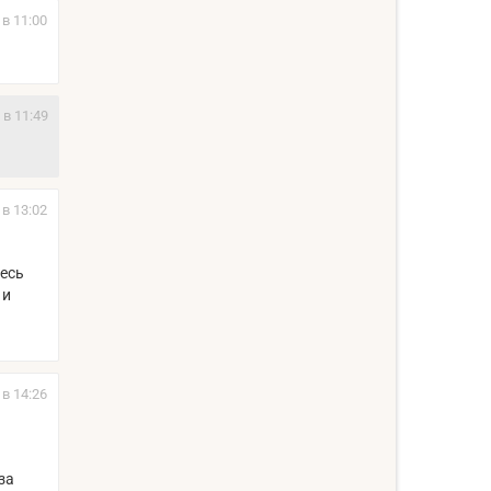
 в 11:00
 в 11:49
 в 13:02
весь
 и
 в 14:26
за