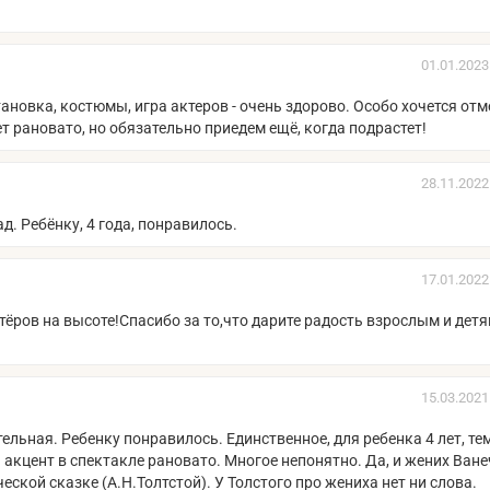
01.01.2023
новка, костюмы, игра актеров - очень здорово. Особо хочется отм
 лет рановато, но обязательно приедем ещё, когда подрастет!
28.11.2022
д. Ребёнку, 4 года, понравилось.
17.01.2022
ёров на высоте!Спасибо за то,что дарите радость взрослым и детя
15.03.2021
ельная. Ребенку понравилось. Единственное, для ребенка 4 лет, те
 акцент в спектакле рановато. Многое непонятно. Да, и жених Ване
еской сказке (А.Н.Толтстой). У Толстого про жениха нет ни слова.