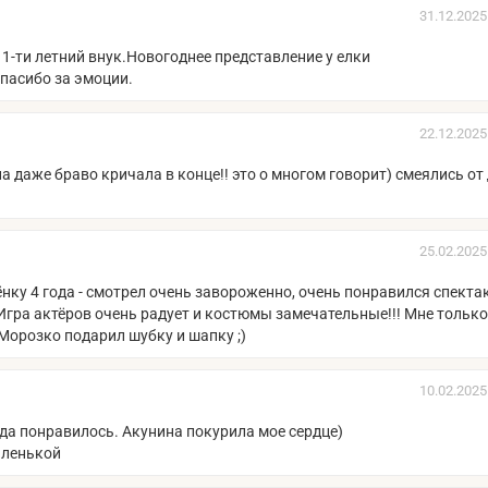
31.12.2025
11-ти летний внук.Новогоднее представление у елки
пасибо за эмоции.
22.12.2025
а даже браво кричала в конце!! это о многом говорит) смеялись от
25.02.2025
нку 4 года - смотрел очень завороженно, очень понравился спекта
! Игра актёров очень радует и костюмы замечательные!!! Мне только
 Морозко подарил шубку и шапку ;)
10.02.2025
ода понравилось. Акунина покурила мое сердце)
аленькой