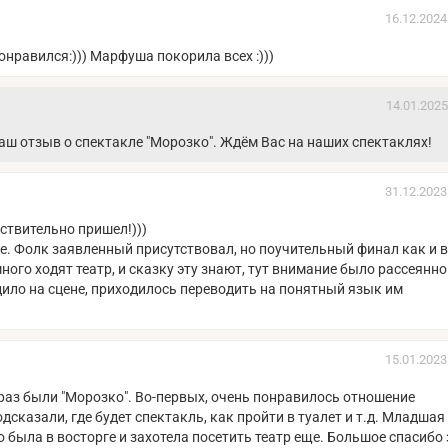
16.12.2024
онравился:))) Марфуша покорила всех :)))
14.01.2025
ш отзыв о спектакле "Морозко". Ждём Вас на наших спектаклях!
31.12.2023
ствительно пришел!)))
е. Фолк заявленный присутствовал, но поучительный финал как и 
ного ходят театр, и сказку эту знают, тут внимание было рассеянно
дило на сцене, приходилось переводить на понятный язык им
15.01.2023
раз были "Морозко". Во-первых, очень понравилось отношение
сказали, где будет спектакль, как пройти в туалет и т.д. Младшая
то была в восторге и захотела посетить театр еще. Большое спасибо 