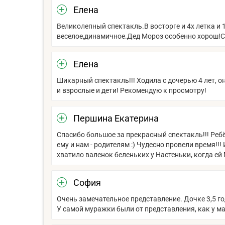
Елена
Великолепный спектакль.В восторге и 4х летка и 
веселое,динамичное.Дед Мороз особенно хорош!С
Елена
Шикарный спектакль!!! Ходила с дочерью 4 лет, он
и взрослые и дети! Рекомендую к просмотру!
Першина Екатерина
Спасибо большое за прекрасный спектакль!!! Ребё
ему и нам - родителям :) Чудесно провели время!!
хватило валенок беленьких у Настеньки, когда ей
София
Очень замечательное представление. Дочке 3,5 г
У самой муражки были от представления, как у м