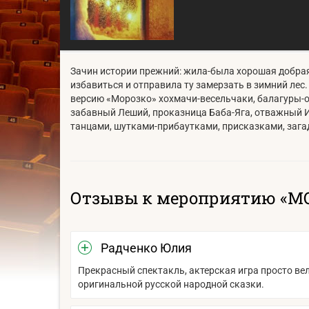
Зачин истории прежний: жила-была хорошая добрая 
избавиться и отправила ту замерзать в зимний лес
версию «Морозко» хохмачи-весельчаки, балагуры-оз
забавный Леший, проказница Баба-Яга, отважный Ив
танцами, шутками-прибаутками, присказками, заг
Отзывы к мероприятию «М
Радченко Юлия
Прекрасный спектакль, актерская игра просто вел
оригинальной русской народной сказки.