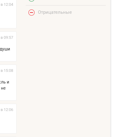
 в 12:04
Отрицательные
 в 09:57
 души
 в 15:08
кль и
 не
 в 12:06