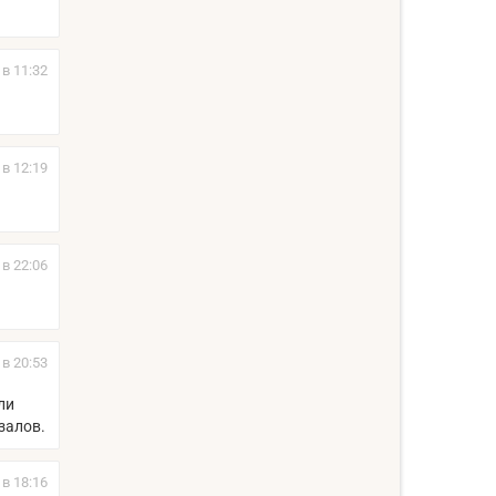
 в 11:32
 в 12:19
 в 22:06
 в 20:53
ли
залов.
 в 18:16