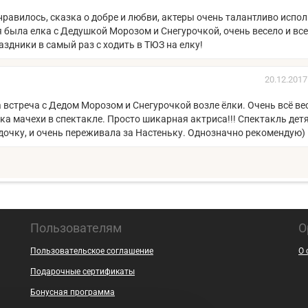
нравилось, сказка о добре и любви, актеры очень талантливо испо
я была елка с Дедушкой Морозом и Снегурочкой, очень весело и все
аздники в самый раз с ходить в ТЮЗ на елку!
20.12.2017
 встреча с Дедом Морозом и Снегурочкой возле ёлки. Очень всё ве
ка мачехи в спектакле. Просто шикарная актриса!!! Спектакль дет
 дочку, и очень переживала за Настеньку. Однозначно рекомендую)
Пользователям
О
Пользовательское соглашение
О 
Подарочные сертификаты
Бонусная программа