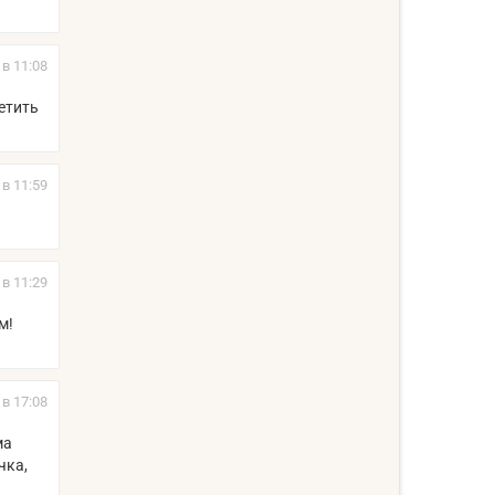
 в 11:08
етить
 в 11:59
 в 11:29
м!
 в 17:08
ма
чка,