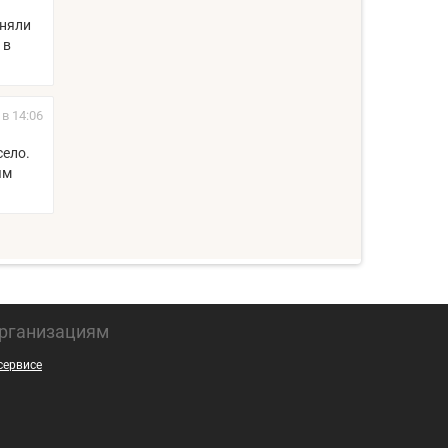
лняли
 в
 в 14:06
село.
ям
рганизациям
сервисе