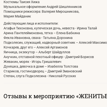
Костюмы Таисия Хижа
Музыкальное оформление Андрей Шишлянников
Помощники режиссера: Валерия Мирошникова,
Мария Майданик
Действующие лица и исполнители:
Агафья Тихоновна, купеческая дочь, невеста - Ирина Талай
Арина Пантелеймоновна, тетка – Елена Бабкина
Фекла Ивановна, сваха - Татьяна Доронина
Подколесин, служащий, надворный советник – Алексей Максим
Кочкарев, друг его – Алексей Артамонов
Яичница, экзекутор – Альберт Шайдуллов
Анучкин, отставной пехотный офицер - Дмитрий Борисов
Жевакин, моряк - Игорь Гришалевич
Дуняшка, девочка в доме – Изабелла Толстова
Стариков, гостинодворец – Дмитрий Змановский
Степан, слуга Подколесина - Николай Русских
Отзывы к мероприятию «ЖЕНИТЬ