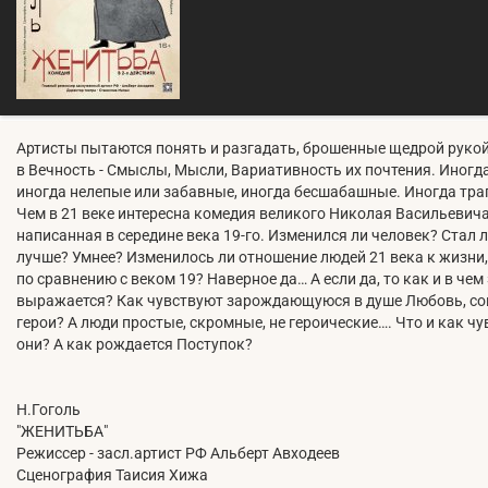
Артисты пытаются понять и разгадать, брошенные щедрой рукой
в Вечность - Смыслы, Мысли, Вариативность их почтения. Иногд
иногда нелепые или забавные, иногда бесшабашные. Иногда тра
Чем в 21 веке интересна комедия великого Николая Васильевича
написанная в середине века 19-го. Изменился ли человек? Стал л
лучше? Умнее? Изменилось ли отношение людей 21 века к жизни,
по сравнению с веком 19? Наверное да… А если да, то как и в чем
выражается? Как чувствуют зарождающуюся в душе Любовь, с
герои? А люди простые, скромные, не героические…. Что и как ч
они? А как рождается Поступок?
Н.Гоголь
"ЖЕНИТЬБА"
Режиссер - засл.артист РФ Альберт Авходеев
Сценография Таисия Хижа