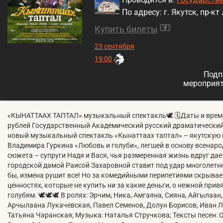
По адресу: г. Якутск, пр-кт
Купить билеты
23 сентября
19:00
Подп
мероприят
«КЫНАТТААХ ТАПТАЛ» музыкальный спектакль🕊️ 🗓️Даты и время: 2
рублей Государственный Академический русский драматический 
новый музыкальный спектакль «Кынаттаах таптал» – якутскую
Владимира Гуркина «Любовь и голуби», легшей в основу всенародн
сюжета – супруги Надя и Вася, чья размеренная жизнь вдруг дае
городской дамой Раисой Захаровной ставит под удар многолетн
бы, измена рушит все! Но за комедийными перипетиями скрывае
ценностях, которые не купить ни за какие деньги, о нежной при
голубям. 🕊️🕊️🕊️ В ролях: Эрчим, Ника, Амгаяна, Сияна, Айгылаа
Арчылаана Лукачевская, Павел Семенов, Долун Борисов, Иван Л
Татьяна Чаранская; Музыка: Наталья Стручкова; Тексты песен: 