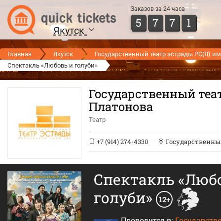
Заказов за 24 часа
5
7
7
1
Якутск
Главная
Якутск
Государственный театр эстрады РС(Я) им
Спектакль «Любовь и голуби»
Государственный теат
Платонова
Театр
+7 (914) 274-4330
Государственный
Спектакль «Люб
голуби»
12+
Проводится в:
Государственный ака