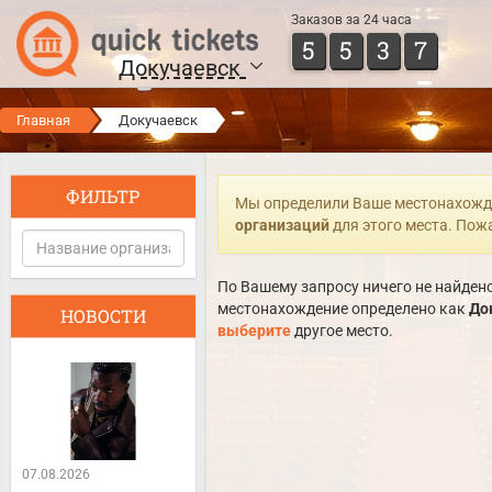
Заказов за 24 часа
5
5
3
7
Докучаевск
Главная
Докучаевск
ФИЛЬТР
Мы определили Ваше местонахожд
организаций
для этого места. Пож
По Вашему запросу ничего не найдено
местонахождение определено как
До
НОВОСТИ
выберите
другое место.
07.08.2026