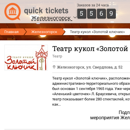
Заказов за 24 часа
5
5
6
9
Железногорск
Главная
Железногорск
Театр кукол «Золотой ключик»
Театр кукол «Золото
Театр
Железногорск
,
ул. Свердлова, д. 52
Театр кукол «Золотой ключик», расположе
административно-территориального образо
был основан 1 сентября 1965 года. Уже чер
«Аленький цветочек» Л. Браусевича, откры
театр показывает более 280 спектаклей, к
как…
Подп
мероприятия Жел