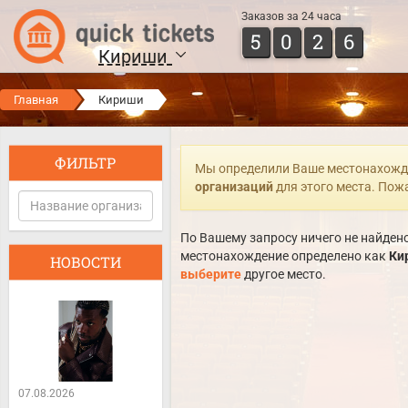
Заказов за 24 часа
5
0
2
6
Кириши
Главная
Кириши
ФИЛЬТР
Мы определили Ваше местонахожд
организаций
для этого места. Пож
По Вашему запросу ничего не найдено
местонахождение определено как
Ки
НОВОСТИ
выберите
другое место.
07.08.2026