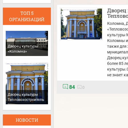
Дворец
ТОП 5
Теплово
ОРГАНИЗАЦИЙ
Коломна
, 
«Тепловоз
культуры 
Коломны и 
также для
Дворец культуры
«Коломна»
муниципал
Дворец ку
более 85 л
культуры.С
не знает к
84
0
Дворец культуры
Тепловозостроитель
НОВОСТИ