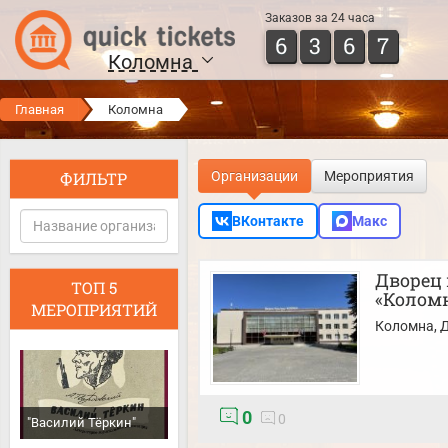
Заказов за 24 часа
6
3
6
7
Коломна
Главная
Коломна
ФИЛЬТР
Организации
Мероприятия
ВКонтакте
Макс
Дворец
ТОП 5
«Колом
МЕРОПРИЯТИЙ
Коломна
, 
0
0
"Василий Тёркин"