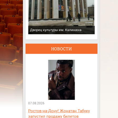
Дворец культуры им. Калинина
НОВОСТИ
07.08.2026
Ростов-на-Дону! Жонатан Табуку
запустил продажу билетов