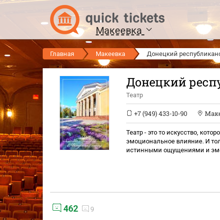
Макеевка
Главная
Макеевка
Донецкий республикан
Донецкий респ
Театр
+7 (949) 433-10-90
Мак
Театр - это то искусство, кот
эмоциональное влияние. И тол
истинными ощущениями и эмо
462
9