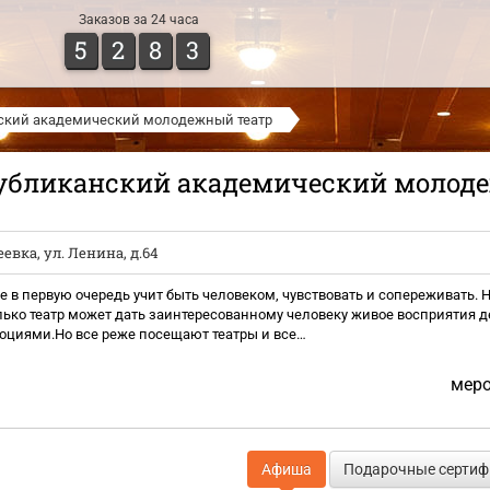
Заказов за 24 часа
5
2
8
3
ский академический молодежный театр
убликанский академический молод
еевка
,
ул. Ленина, д.64
орое в первую очередь учит быть человеком, чувствовать и сопереживать.
ько театр может дать заинтересованному человеку живое восприятия д
циями.Но все реже посещают театры и все…
меро
Афиша
Подарочные серти