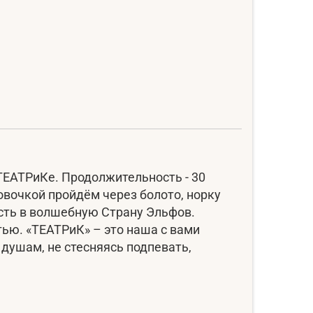
ТЕАТРиКе. Продолжительность - 30
овочкой пройдём через болото, норку
асть в волшебную Страну Эльфов.
тью. «ТЕАТРиК» – это наша с вами
 душам, не стесняясь подпевать,