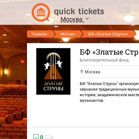
Москва
Главная
Москва
БФ «Златые Струны»
БФ «Златые Ст
Благотворительный фонд
Москва
БФ "Златые Струны" организу
звучания традиционных музык
истории, академическое масте
музыкантов.
0
0