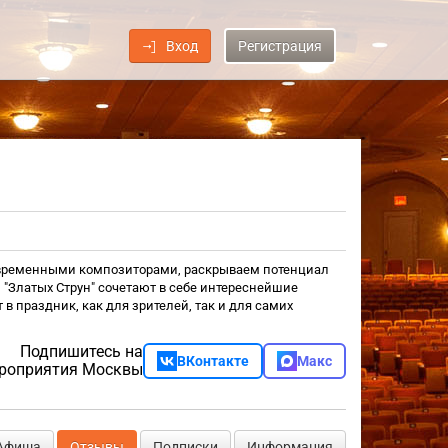
Вход
Регистрация
овременными композиторами, раскрываем потенциал
"Златых Струн" сочетают в себе интереснейшие
 праздник, как для зрителей, так и для самих
Подпишитесь на
ВКонтакте
Макс
роприятия Москвы
Афиша
Отзывы
Подписки
Информация