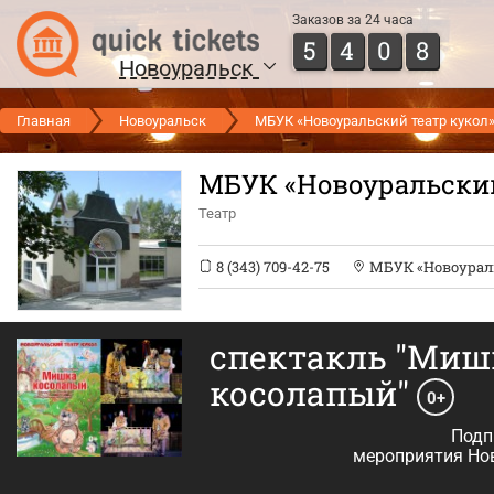
Заказов за 24 часа
5
4
0
8
Новоуральск
Главная
Новоуральск
МБУК «Новоуральский театр кукол
МБУК «Новоуральский
Театр
8 (343) 709-42-75
МБУК «Новоураль
спектакль "Миш
косолапый"
0+
Подп
мероприятия Но