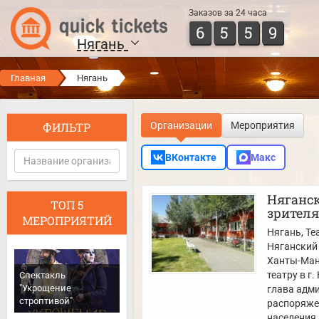
Заказов за 24 часа
6
5
5
9
Нягань
Главная
Нягань
ФИЛЬТР
Организации
Мероприятия
ВКонтакте
Макс
Няганск
ТОП 5
зрителя
МЕРОПРИЯТИЙ
Нягань
, Те
Няганский 
Ханты-Ман
театру в г
Спектакль
"Укрощение
глава адм
строптивой"
распоряжен
населения