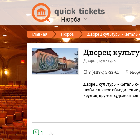
Нюрба
Главная
Нюрба
Дворец культуры «Кыталык» 
Дворец культу
Дворец культуры
8 (41134) 2-32-61
Нюр
Дворец культуры «Кыталык» и
любительское объединение дл
кружок, кружок художествен
1
0