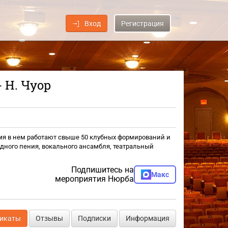
Вход
Регистрация
 Н. Чуор
ремя в нем работают свыше 50 клубных формирований и
одного пения, вокального ансамбля, театральный
Подпишитесь на
Макс
мероприятия Нюрба
фикаты
Отзывы
Подписки
Информация