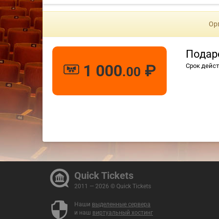
Ор
Подар
1 000
₽
Срок дейст
.00
Quick Tickets
2011 — 2026 © Quick Tickets
Наши
выделенные сервера
и наш
виртуальный хостинг