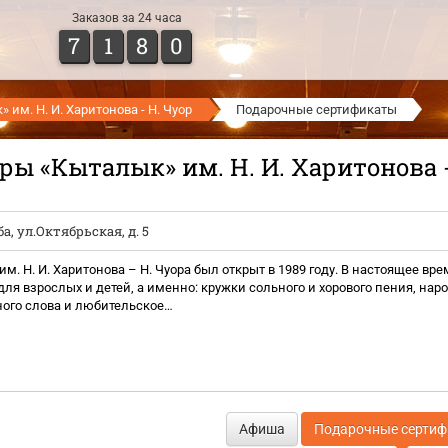
Заказов за 24 часа
7
1
8
0
им. Н. И. Харитонова - Н. Чуор
Подарочные сертификаты
ры «Кыталык» им. Н. И. Харитонова -
ба
,
ул.Октябрьская, д. 5
м. Н. И. Харитонова – Н. Чуора был открыт в 1989 году. В настоящее в
я взрослых и детей, а именно: кружки сольного и хорового пения, нар
ного слова и любительское…
Афиша
Подарочные серти