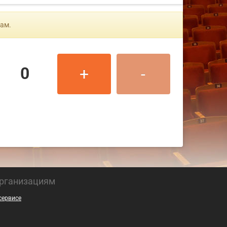
ам.
0
+
-
рганизациям
сервисе